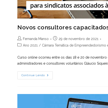
Novos consultores capacitados
Autor
Post
Fernanda Manso
29 de novembro de 2021
do
publicado:
Categoria
Ano 2021
/
Câmara Temática de Empreendedorismo e
post:
do
post:
Curso online ocorreu entre os dias 18 e 20 de novembro 
administradores e consultores voluntários Gláucio Siquei
Novos
Continue Lendo
Consultores
Capacitados
Para
Clínica
De
Negócios