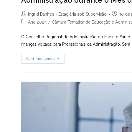
Administração durante o Mês d
Autor
Post
Ingrid Banhos - Estagiária sob Supervisão
30 de 
do
publicado:
Categoria
Ano 2024
/
Câmara Temática de Educação e Administr
post:
do
post:
O Conselho Regional de Administração do Espírito Santo 
finanças voltada para Profissionais da Administração. Será 
CRA-
Continue Lendo
ES
Promove
Capacitação
Em
Finanças
Para
Profissionais
Da
Administração
Durante
O
Mês
Da
Administração