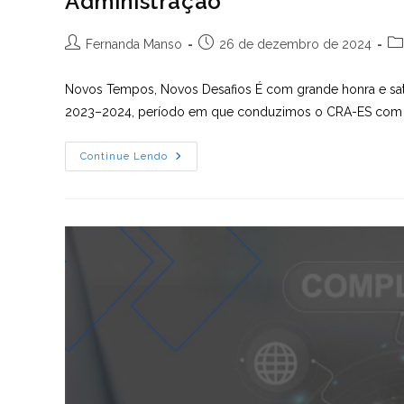
Administração
Autor
Post
Ca
Fernanda Manso
26 de dezembro de 2024
do
publicado:
do
post:
po
Novos Tempos, Novos Desafios É com grande honra e sati
2023–2024, período em que conduzimos o CRA-ES com u
Palavra
Continue Lendo
Do
Presidente
–
Ética,
Modernização
E
Valorização
Da
Administração