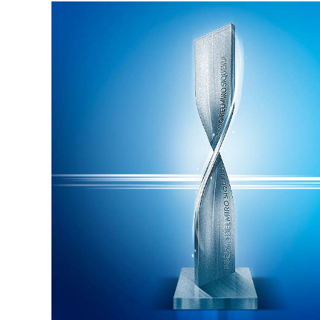
23
E
25,
Bem
Como
Nos
Dias
30
E
1º
De
Janeiro