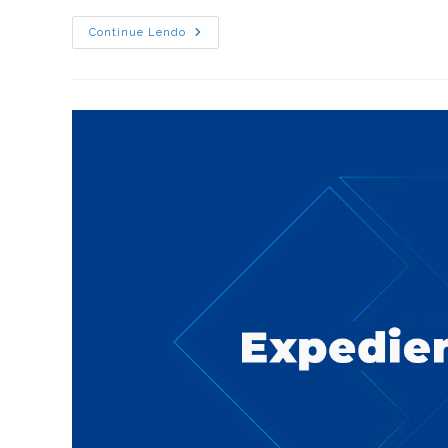
A
Continue Lendo
Importância
Do
Compliance
E
Nas
Instituições
Públicas
E
Privadas