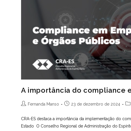
A importância do compliance e 
Autor
Post
Ca
Fernanda Manso
23 de dezembro de 2024
do
publicado:
do
post:
pos
CRA-ES destaca a importância da implementação do compli
Estado O Conselho Regional de Administração do Espíri