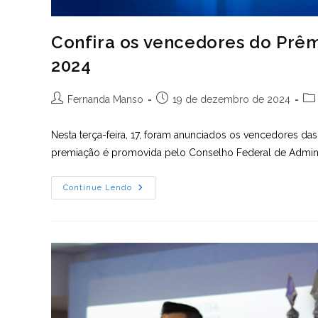
Confira os vencedores do Prêm
2024
Autor
Post
Cat
Fernanda Manso
19 de dezembro de 2024
do
publicado:
do
post:
pos
Nesta terça-feira, 17, foram anunciados os vencedores da
premiação é promovida pelo Conselho Federal de Adminis
Confira
Continue Lendo
Os
Vencedores
Do
Prêmio
Belmiro
Siqueira
De
Administração
2024