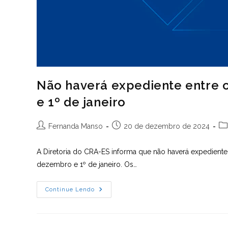
Não haverá expediente entre o
e 1º de janeiro
Autor
Post
Ca
Fernanda Manso
20 de dezembro de 2024
do
publicado:
do
post:
po
A Diretoria do CRA-ES informa que não haverá expedient
dezembro e 1º de janeiro. Os…
Não
Continue Lendo
Haverá
Expediente
Entre
Os
Dias