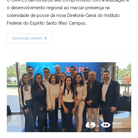
o desenvolvimento regional ao marcar presença na
solenidade de posse da nova Diretoria-Geral do Instituto
Federal do Espírito Santo (Ifes) Campus…
CRA-
Continue Lendo
ES
Marca
Presença
Em
Posse
Da
Nova
Diretoria
Do
IFES
Campus
Colatina