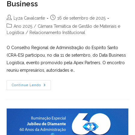
Business
Autor
Post
Lyza Cavalcante
16 de setembro de 2025
do
publicado:
Categoria
Ano 2025
/
Câmara Temática de Gestão de Materiais e
post:
do
Logística
/
Relacionamento Institucional
post:
O Conselho Regional de Administração do Espírito Santo
(CRA-ES) participou, no dia 11 de setembro, do Data Business
Logística, evento promovido pela Apex Partners. O encontro
reuniu empresários, autoridades e…
CRA-
Continue Lendo
ES
Acompanha
Debates
Sobre
Logística
E
Competitividade
No
Data
Business