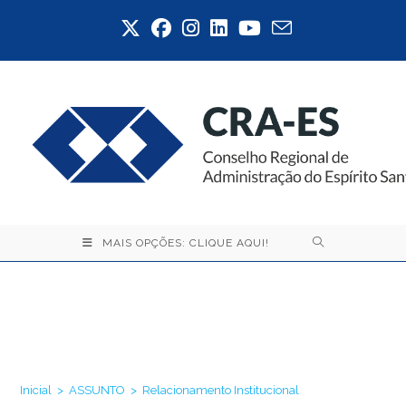
Ir
para
o
conteúdo
MAIS OPÇÕES: CLIQUE AQUI!
Relacionamento
Institucional
Inicial
>
ASSUNTO
>
Relacionamento Institucional