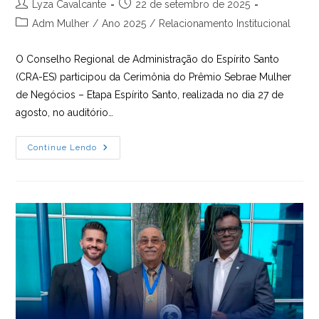
Autor
Post
Lyza Cavalcante
22 de setembro de 2025
do
publicado:
Categoria
Adm Mulher
/
Ano 2025
/
Relacionamento Institucional
post:
do
post:
O Conselho Regional de Administração do Espírito Santo
(CRA-ES) participou da Cerimônia do Prêmio Sebrae Mulher
de Negócios – Etapa Espírito Santo, realizada no dia 27 de
agosto, no auditório…
CRA-
Continue Lendo
ES
Marca
Presença
No
Prêmio
Sebrae
Mulher
De
Negócios
–
Etapa
Espírito
Santo