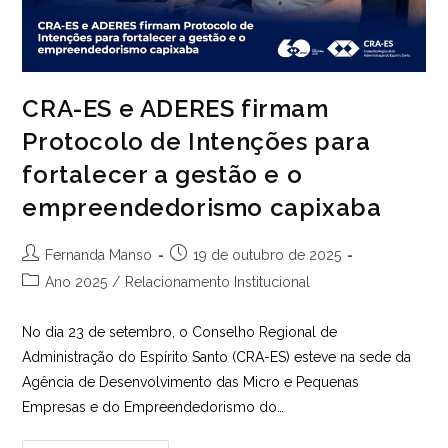
CRA-ES e ADERES firmam
Protocolo de Intenções para
fortalecer a gestão e o
empreendedorismo capixaba
Autor
Post
Fernanda Manso
19 de outubro de 2025
do
publicado:
Categoria
Ano 2025
/
Relacionamento Institucional
post:
do
post:
No dia 23 de setembro, o Conselho Regional de
Administração do Espírito Santo (CRA-ES) esteve na sede da
Agência de Desenvolvimento das Micro e Pequenas
Empresas e do Empreendedorismo do…