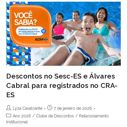
Descontos no Sesc-ES e Álvares
Cabral para registrados no CRA-
ES
Autor
Post
Lyza Cavalcante
7 de janeiro de 2026
do
publicado:
Categoria
Ano 2026
/
Clube de Descontos
/
Relacionamento
post:
do
Institucional