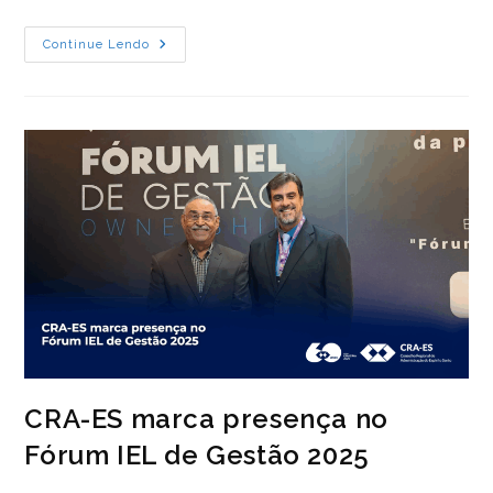
CRA-
Continue Lendo
ES
Participa
De
Seminário
Sobre
Simplificação
Do
Ambiente
De
Negócios
CRA-ES marca presença no
Fórum IEL de Gestão 2025