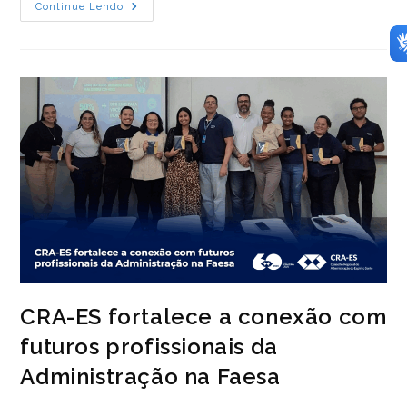
CRA-
Continue Lendo
ES
Participa
De
Eventos
Nacionais
Que
Destacam
A
Gestão
Pública
E
A
Força
Da
Administração
CRA-ES fortalece a conexão com
futuros profissionais da
Administração na Faesa