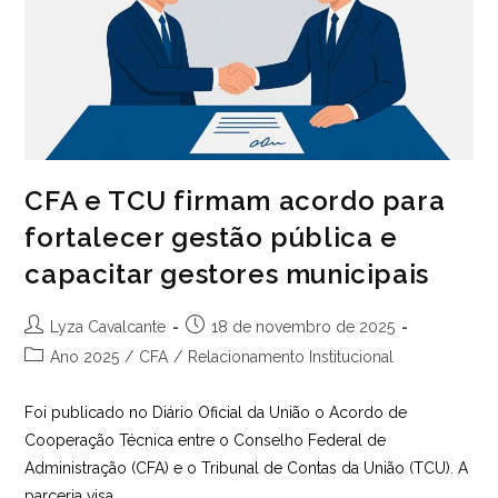
CFA e TCU firmam acordo para
fortalecer gestão pública e
capacitar gestores municipais
Autor
Post
Lyza Cavalcante
18 de novembro de 2025
do
publicado:
Categoria
Ano 2025
/
CFA
/
Relacionamento Institucional
post:
do
post:
Foi publicado no Diário Oficial da União o Acordo de
Cooperação Técnica entre o Conselho Federal de
Administração (CFA) e o Tribunal de Contas da União (TCU). A
parceria visa…