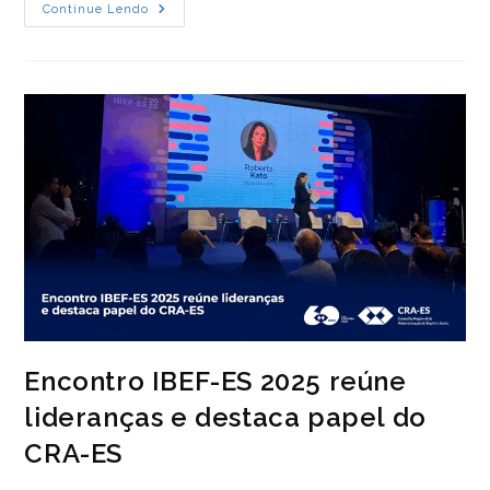
CRA-
Continue Lendo
ES
E
ADERES
Firmam
Protocolo
De
Intenções
Para
Fortalecer
A
Gestão
E
O
Empreendedorismo
Capixaba
Encontro IBEF-ES 2025 reúne
lideranças e destaca papel do
CRA-ES