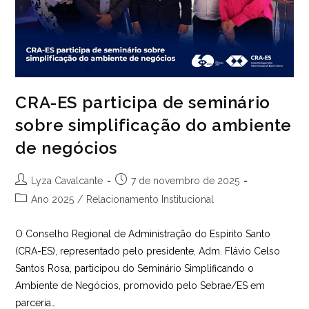
CRA-ES participa de seminário
sobre simplificação do ambiente
de negócios
Autor
Post
Lyza Cavalcante
7 de novembro de 2025
do
publicado:
Categoria
Ano 2025
/
Relacionamento Institucional
post:
do
post:
O Conselho Regional de Administração do Espírito Santo
(CRA-ES), representado pelo presidente, Adm. Flávio Celso
Santos Rosa, participou do Seminário Simplificando o
Ambiente de Negócios, promovido pelo Sebrae/ES em
parceria…