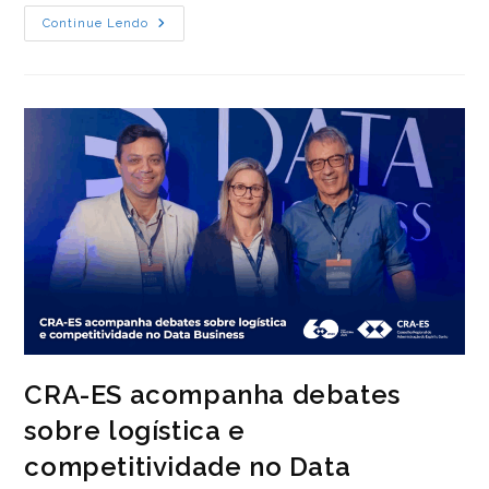
Presidente
Continue Lendo
E
Conselheiros
Federais
Do
CRA-
ES
Participam
De
Agenda
Em
Brasília
Pelos
60
Anos
Da
Administração
CRA-ES acompanha debates
sobre logística e
competitividade no Data