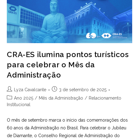
CRA-ES ilumina pontos turísticos
para celebrar o Mês da
Administração
Autor
Post
Lyza Cavalcante
3 de setembro de 2025
do
publicado:
Categoria
Ano 2025
/
Mês da Administração
/
Relacionamento
post:
do
Institucional
post:
O mês de setembro marca o início das comemorações dos
60 anos da Administração no Brasil. Para celebrar o Jubileu
de Diamante, o Conselho Regional de Administração do