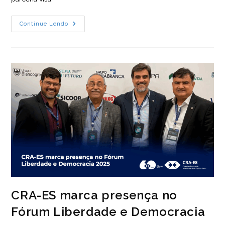
CFA
Continue Lendo
E
TCU
Firmam
Acordo
Para
Fortalecer
Gestão
Pública
E
Capacitar
Gestores
Municipais
CRA-ES marca presença no
Fórum Liberdade e Democracia