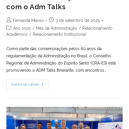
com o Adm Talks
Autor
Post
Fernanda Manso
3 de setembro de 2025
do
publicado:
Categoria
Ano 2025
/
Mês da Administração
/
Relacionamento
post:
do
Acadêmico
/
Relacionamento Institucional
post:
Como parte das comemorações pelos 60 anos da
regulamentação da Administração no Brasil, o Conselho
Regional de Administração do Espírito Santo (CRA-ES) está
promovendo o ADM Talks Itinerante, com encontros…
Prazo
Continue Lendo
Prorrogado:
Leve
O
CRA-
ES
Até
Sua
Instituição
De
Ensino
Com