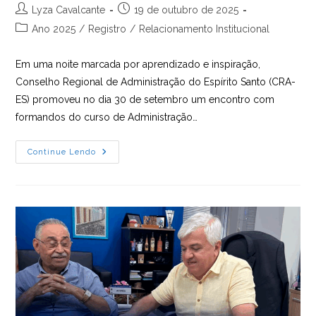
Autor
Post
Lyza Cavalcante
19 de outubro de 2025
do
publicado:
Categoria
Ano 2025
/
Registro
/
Relacionamento Institucional
post:
do
post:
Em uma noite marcada por aprendizado e inspiração,
Conselho Regional de Administração do Espírito Santo (CRA-
ES) promoveu no dia 30 de setembro um encontro com
formandos do curso de Administração…
CRA-
Continue Lendo
ES
Fortalece
A
Conexão
Com
Futuros
Profissionais
Da
Administração
Na
Faesa