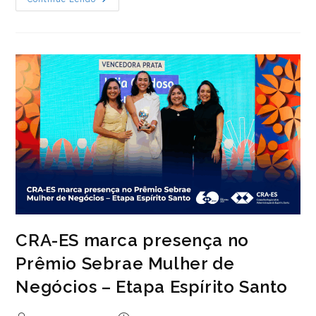
CRA-
ES
E
ADERES
Alinham
Ações
Voltadas
Ao
Fortalecimento
Da
Educação
Empreendedora
CRA-ES marca presença no
Prêmio Sebrae Mulher de
Negócios – Etapa Espírito Santo