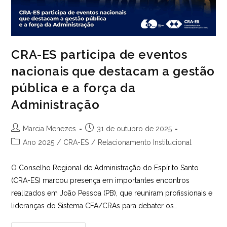
CRA-ES participa de eventos
nacionais que destacam a gestão
pública e a força da
Administração
Autor
Post
Marcia Menezes
31 de outubro de 2025
do
publicado:
Categoria
Ano 2025
/
CRA-ES
/
Relacionamento Institucional
post:
do
post:
O Conselho Regional de Administração do Espírito Santo
(CRA-ES) marcou presença em importantes encontros
realizados em João Pessoa (PB), que reuniram profissionais e
lideranças do Sistema CFA/CRAs para debater os…