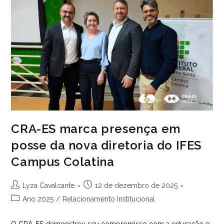
Potencializar
Processos
Institucionais
CRA-ES marca presença em
posse da nova diretoria do IFES
Campus Colatina
Autor
Post
Lyza Cavalcante
12 de dezembro de 2025
do
publicado:
Categoria
Ano 2025
/
Relacionamento Institucional
post:
do
post:
O CRA-ES demonstrou seu compromisso com a educação e