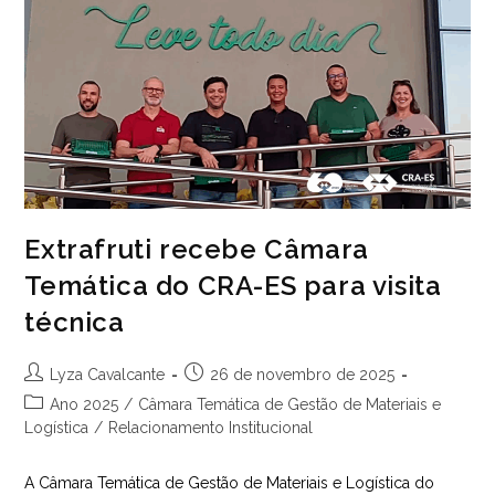
Fortalece
Atuação
Institucional
Extrafruti recebe Câmara
Temática do CRA-ES para visita
técnica
Autor
Post
Lyza Cavalcante
26 de novembro de 2025
do
publicado:
Categoria
Ano 2025
/
Câmara Temática de Gestão de Materiais e
post:
do
Logística
/
Relacionamento Institucional
post:
A Câmara Temática de Gestão de Materiais e Logística do