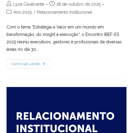
Autor
Post
Lyza Cavalcante
18 de outubro de 2025
do
publicado:
Categoria
Ano 2025
/
Relacionamento Institucional
post:
do
post:
Com o tema “Estratégia e Valor em um mundo em
transformação: do insight à execução”, o Encontro IBEF-ES
2025 reuniu executivos, gestores e profissionais de diversas
áreas no dia 30…
Encontro
Continue Lendo
IBEF-
ES
2025
Reúne
Lideranças
E
Destaca
Papel
Do
CRA-
ES