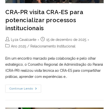
CRA-PR visita CRA-ES para
potencializar processos
institucionais
Autor
Post
Lyza Cavalcante
15 de dezembro de 2025
do
publicado:
Categoria
Ano 2025
/
Relacionamento Institucional
post:
do
post:
Em um encontro marcado pela colaboração e pelo olhar
estratégico, o Conselho Regional de Administração do Paraná
(CRA-PR) realizou visita técnica ao CRA-ES para compartilhar
práticas, aprender com experiências e…
CRA-
Continue Lendo
PR
Visita
CRA-
ES
Para