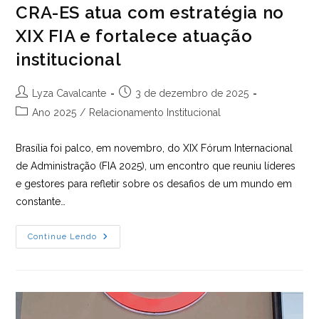
CRA-ES atua com estratégia no
XIX FIA e fortalece atuação
institucional
Autor
Post
Lyza Cavalcante
3 de dezembro de 2025
do
publicado:
Categoria
Ano 2025
/
Relacionamento Institucional
post:
do
post:
Brasília foi palco, em novembro, do XIX Fórum Internacional
de Administração (FIA 2025), um encontro que reuniu líderes
e gestores para refletir sobre os desafios de um mundo em
constante…
CRA-
Continue Lendo
ES
Atua
Com
Estratégia
No
XIX
FIA
E