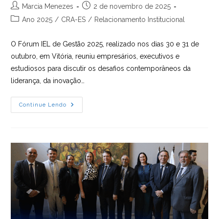
Autor
Post
Marcia Menezes
2 de novembro de 2025
do
publicado:
Categoria
Ano 2025
/
CRA-ES
/
Relacionamento Institucional
post:
do
post:
O Fórum IEL de Gestão 2025, realizado nos dias 30 e 31 de
outubro, em Vitória, reuniu empresários, executivos e
estudiosos para discutir os desafios contemporâneos da
liderança, da inovação…
CRA-
Continue Lendo
ES
Marca
Presença
No
Fórum
IEL
De
Gestão
2025