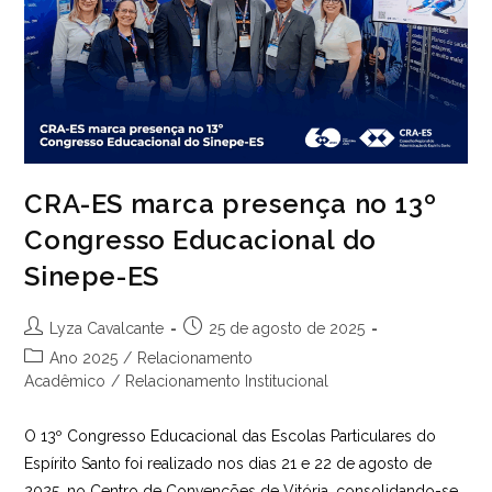
O
Adm
Talks
CRA-ES marca presença no 13º
Congresso Educacional do
Sinepe-ES
Autor
Post
Lyza Cavalcante
25 de agosto de 2025
do
publicado:
Categoria
Ano 2025
/
Relacionamento
post:
do
Acadêmico
/
Relacionamento Institucional
post:
O 13º Congresso Educacional das Escolas Particulares do
Espírito Santo foi realizado nos dias 21 e 22 de agosto de
2025, no Centro de Convenções de Vitória, consolidando-se