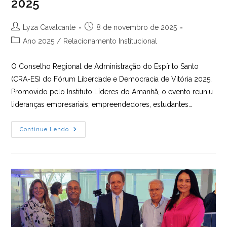
2025
Autor
Post
Lyza Cavalcante
8 de novembro de 2025
do
publicado:
Categoria
Ano 2025
/
Relacionamento Institucional
post:
do
post:
O Conselho Regional de Administração do Espírito Santo
(CRA-ES) do Fórum Liberdade e Democracia de Vitória 2025.
Promovido pelo Instituto Líderes do Amanhã, o evento reuniu
lideranças empresariais, empreendedores, estudantes…
CRA-
Continue Lendo
ES
Marca
Presença
No
Fórum
Liberdade
E
Democracia
2025