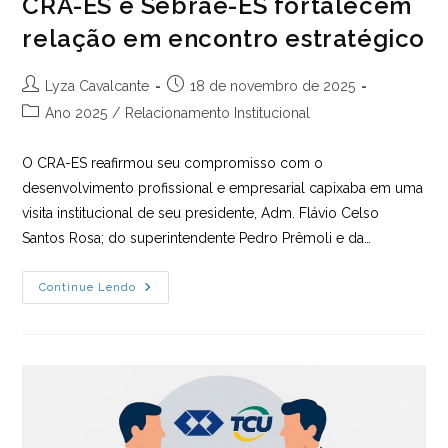
CRA-ES e Sebrae-ES fortalecem
relação em encontro estratégico
Autor
Post
Lyza Cavalcante
18 de novembro de 2025
do
publicado:
Categoria
Ano 2025
/
Relacionamento Institucional
post:
do
post:
O CRA-ES reafirmou seu compromisso com o
desenvolvimento profissional e empresarial capixaba em uma
visita institucional de seu presidente, Adm. Flávio Celso
Santos Rosa; do superintendente Pedro Prêmoli e da…
CRA-
Continue Lendo
ES
E
Sebrae-
ES
Fortalecem
Relação
Em
Encontro
Estratégico