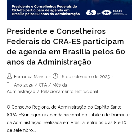
Presidente e Conselheiros
Federais do CRA-ES participam
de agenda em Brasília pelos 60
anos da Administração
Autor
Post
Fernanda Manso
16 de setembro de 2025
do
publicado:
Categoria
Ano 2025
/
CFA
/
Mês da
post:
do
Administração
/
Relacionamento Institucional
post:
O Conselho Regional de Administração do Espírito Santo
(CRA-ES) integrou a agenda nacional do Jubileu de Diamante
da Administração, realizada em Brasília, entre os dias 8 e 10
de setembro.…