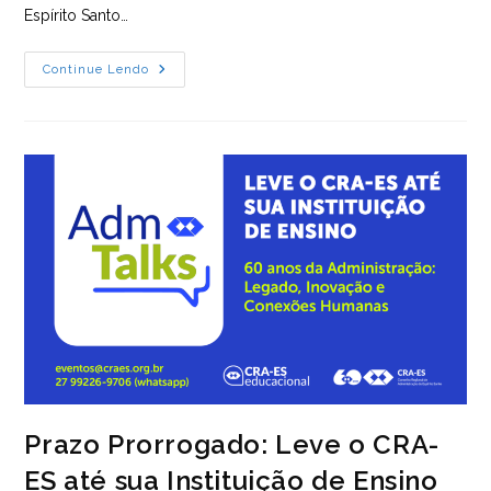
Espírito Santo…
CRA-
Continue Lendo
ES
Ilumina
Pontos
Turísticos
Para
Celebrar
O
Mês
Da
Administração
Prazo Prorrogado: Leve o CRA-
ES até sua Instituição de Ensino