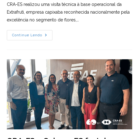
CRA-ES realizou uma visita técnica à base operacional da
Extrafruti, empresa capixaba reconhecida nacionalmente pela
excelência no segmento de flores,…
Extrafruti
Continue Lendo
Recebe
Câmara
Temática
Do
CRA-
ES
Para
Visita
Técnica