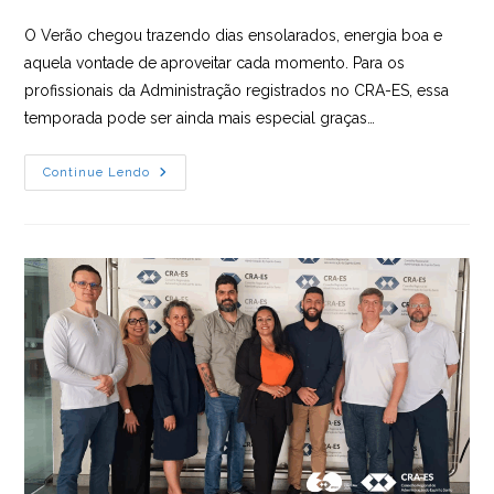
post:
O Verão chegou trazendo dias ensolarados, energia boa e
aquela vontade de aproveitar cada momento. Para os
profissionais da Administração registrados no CRA-ES, essa
temporada pode ser ainda mais especial graças…
Descontos
Continue Lendo
No
Sesc-
ES
E
Álvares
Cabral
Para
Registrados
No
CRA-
ES