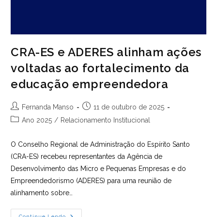
CRA-ES e ADERES alinham ações
voltadas ao fortalecimento da
educação empreendedora
Autor
Post
Fernanda Manso
11 de outubro de 2025
do
publicado:
Categoria
Ano 2025
/
Relacionamento Institucional
post:
do
post:
O Conselho Regional de Administração do Espírito Santo
(CRA-ES) recebeu representantes da Agência de
Desenvolvimento das Micro e Pequenas Empresas e do
Empreendedorismo (ADERES) para uma reunião de
alinhamento sobre…
Continue Lendo