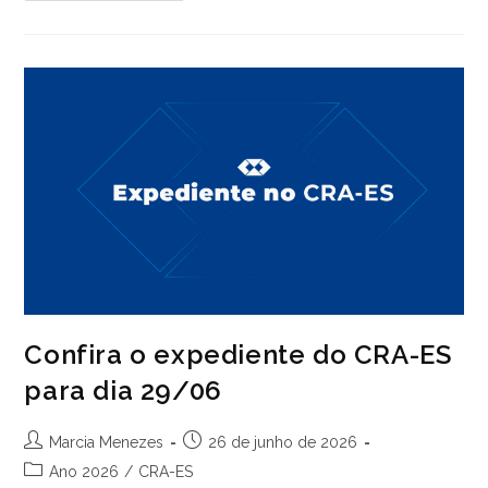
Pesquisa:
Como
Um
Responsável
Técnico
Pode
Gerar
Mais
Valor
Para
A
Sua
Empresa?
Confira o expediente do CRA-ES
para dia 29/06
Autor
Post
Marcia Menezes
26 de junho de 2026
do
publicado:
Categoria
Ano 2026
/
CRA-ES
post: