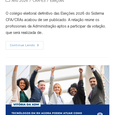
Ano 2026
/
CRA-ES
/
Eleições
post:
do
post:
O colégio eleitoral definitivo das Eleições 2026 do Sistema
CFA/CRAs acabou de ser publicado. A relação reúne os
profissionais da Administração aptos a participar da votação,
que será realizada de…
VEJA
Continue Lendo
QUEM
VAI
VOTAR
NAS
ELEIÇÕES
2026
DO
CRA-
ES