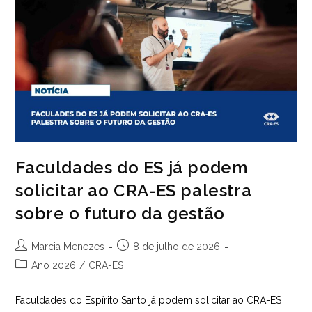
Pesquisa
Busca
Respostas
Faculdades do ES já podem
solicitar ao CRA-ES palestra
sobre o futuro da gestão
Autor
Post
Marcia Menezes
8 de julho de 2026
do
publicado:
Categoria
Ano 2026
/
CRA-ES
post:
do
post:
Faculdades do Espírito Santo já podem solicitar ao CRA-ES