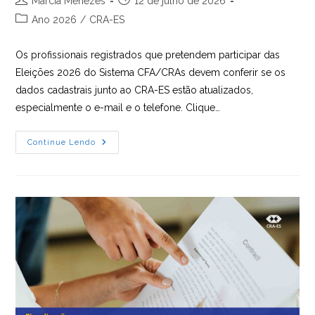
Marcia Menezes
12 de julho de 2026
do
publicado:
Categoria
Ano 2026
/
CRA-ES
post:
do
post:
Os profissionais registrados que pretendem participar das
Eleições 2026 do Sistema CFA/CRAs devem conferir se os
dados cadastrais junto ao CRA-ES estão atualizados,
especialmente o e-mail e o telefone. Clique…
Atualize
Continue Lendo
Seu
E-
Mail
E
Telefone
Antes
Da
Formação
Do
Colégio
Eleitoral