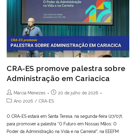
CRA-ES promove palestra sobre
Administração em Cariacica
Autor
Post
Marcia Menezes
20 de julho de 2026
do
publicado:
Categoria
Ano 2026
/
CRA-ES
post:
do
post:
O CRA-ES estará em Santa Teresa, na segunda-feira (27/07),
para promover a palestra “O Futuro em Nossas Mãos: O
Poder da Administração na Vida e na Carreira!”, na EEEFM