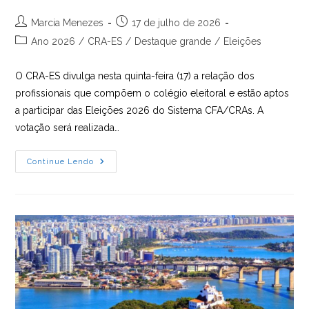
Autor
Post
Marcia Menezes
17 de julho de 2026
do
publicado:
Categoria
Ano 2026
/
CRA-ES
/
Destaque grande
/
Eleições
post:
do
post:
O CRA-ES divulga nesta quinta-feira (17) a relação dos
profissionais que compõem o colégio eleitoral e estão aptos
a participar das Eleições 2026 do Sistema CFA/CRAs. A
votação será realizada…
A
Continue Lendo
VOTAÇÃO
SERÁ
REALIZADA
DIA
14
DE
OUTUBRO