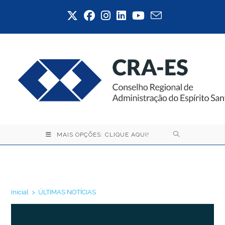
Ir
para
o
conteúdo
MAIS OPÇÕES: CLIQUE AQUI!
ÚLTIMAS NOTÍCIAS
Inicial
>
ÚLTIMAS NOTÍCIAS