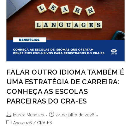
TALKS
FALAR OUTRO IDIOMA TAMBÉM É
UMA ESTRATÉGIA DE CARREIRA:
CONHEÇA AS ESCOLAS
PARCEIRAS DO CRA-ES
Autor
Post
Marcia Menezes
24 de julho de 2026
do
publicado:
Categoria
Ano 2026
/
CRA-ES
post:
do