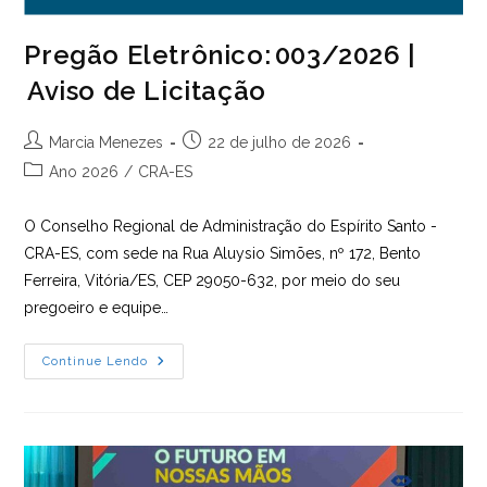
Pregão Eletrônico: 003/2026 |
Aviso de Licitação
Autor
Post
Marcia Menezes
22 de julho de 2026
do
publicado:
Categoria
Ano 2026
/
CRA-ES
post:
do
post:
O Conselho Regional de Administração do Espírito Santo -
CRA-ES, com sede na Rua Aluysio Simões, nº 172, Bento
Ferreira, Vitória/ES, CEP 29050-632, por meio do seu
pregoeiro e equipe…
Pregão
Continue Lendo
Eletrônico: 003/2026 |
Aviso
De
Licitação