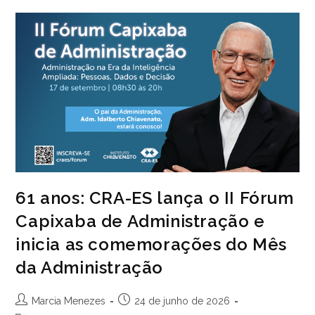
Sobre
Aplicação
Prática
Da
NR-
01
61 anos: CRA-ES lança o II Fórum
Capixaba de Administração e
inicia as comemorações do Mês
da Administração
Autor
Post
Marcia Menezes
24 de junho de 2026
do
publicado: