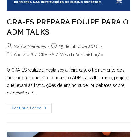
CRA-ES PREPARA EQUIPE PARA O
ADM TALKS
Autor
Post
Marcia Menezes
25 de julho de 2026
do
publicado:
Categoria
Ano 2026
/
CRA-ES
/
Mês da Administração
post:
do
post:
O CRA-ES realizou, nesta sexta-feira (25), o treinamento dos
facilitadores que irão conduzir o ADM Talks Itinerante, projeto
que levará às instituições de ensino superior debates sobre
os desafios e…
CRA-
Continue Lendo
ES
PREPARA
EQUIPE
PARA
O
ADM