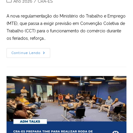
Categoria
Ano 2026
/
CRA-ES
post:
do
post:
A nova regulamentação do Ministério do Trabalho e Emprego
(MTE), que passa a exigir previsão em Convenção Coletiva de
Trabalho (CCT) para o funcionamento do comércio durante
os feriados, reforça…
TRABALHO
Continue Lendo
NO
COMÉRCIO
EM
FERIADOS
PASSA
A
DEPENDER
DE
NEGOCIAÇÃO
COLETIVA