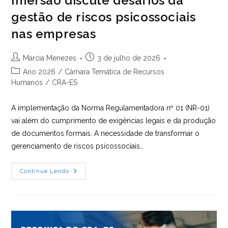
Imersão discute desafios da
gestão de riscos psicossociais
nas empresas
Autor
Post
Marcia Menezes
3 de julho de 2026
do
publicado:
Categoria
Ano 2026
/
Câmara Temática de Recursos
post:
do
Humanos
/
CRA-ES
post:
A implementação da Norma Regulamentadora nº 01 (NR-01)
vai além do cumprimento de exigências legais e da produção
de documentos formais. A necessidade de transformar o
gerenciamento de riscos psicossociais…
Imersão
Continue Lendo
Discute
Desafios
Da
Gestão
De
Riscos
Psicossociais