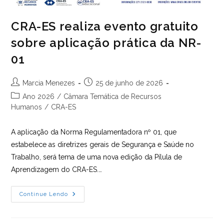
CRA-ES realiza evento gratuito
sobre aplicação prática da NR-
01
Autor
Post
Marcia Menezes
25 de junho de 2026
do
publicado:
Categoria
Ano 2026
/
Câmara Temática de Recursos
post:
do
Humanos
/
CRA-ES
post:
A aplicação da Norma Regulamentadora nº 01, que
estabelece as diretrizes gerais de Segurança e Saúde no
Trabalho, será tema de uma nova edição da Pílula de
Aprendizagem do CRA-ES.…
CRA-
Continue Lendo
ES
Realiza
Evento
Gratuito