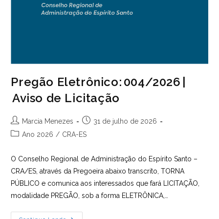
Pregão Eletrônico: 004/2026 |
Aviso de Licitação
Autor
Post
Marcia Menezes
31 de julho de 2026
do
publicado:
Categoria
Ano 2026
/
CRA-ES
post:
do
post:
O Conselho Regional de Administração do Espírito Santo –
CRA/ES, através da Pregoeira abaixo transcrito, TORNA
PÚBLICO e comunica aos interessados que fará LICITAÇÃO,
modalidade PREGÃO, sob a forma ELETRÔNICA,…