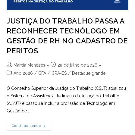
JUSTIÇA DO TRABALHO PASSA A
RECONHECER TECNÓLOGO EM
GESTÃO DE RH NO CADASTRO DE
PERITOS
Autor
Post
Marcia Menezes
29 de julho de 2026
do
publicado:
Categoria
Ano 2026
/
CFA
/
CRA-ES
/
Destaque grande
post:
do
post:
O Conselho Superior da Justiça do Trabalho (CSJT) atualizou
o Sistema de Assistência Judiciária da Justiça do Trabalho
(AJ/JT) e passou a incluir a profissão de Tecnólogo em
Gestão de…
JUSTIÇA
Continue Lendo
DO
TRABALHO