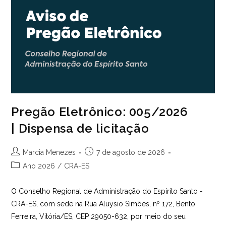
Pregão Eletrônico: 005/2026
| Dispensa de licitação
Autor
Post
Marcia Menezes
7 de agosto de 2026
do
publicado:
Categoria
Ano 2026
/
CRA-ES
post:
do
post:
O Conselho Regional de Administração do Espírito Santo -
CRA-ES, com sede na Rua Aluysio Simões, nº 172, Bento
Ferreira, Vitória/ES, CEP 29050-632, por meio do seu