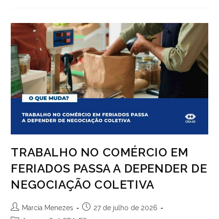
PASSA
A
RECONHECER
TECNÓLOGO
EM
GESTÃO
DE
RH
NO
CADASTRO
DE
PERITOS
TRABALHO NO COMÉRCIO EM
FERIADOS PASSA A DEPENDER DE
NEGOCIAÇÃO COLETIVA
Autor
Post
Marcia Menezes
27 de julho de 2026
do
publicado: