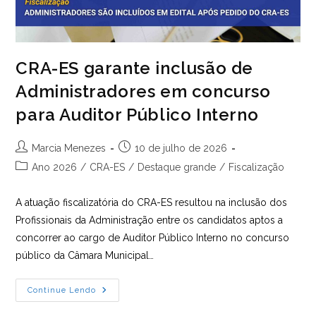
CRA-ES garante inclusão de
Administradores em concurso
para Auditor Público Interno
Autor
Post
Marcia Menezes
10 de julho de 2026
do
publicado:
Categoria
Ano 2026
/
CRA-ES
/
Destaque grande
/
Fiscalização
post:
do
post:
A atuação fiscalizatória do CRA-ES resultou na inclusão dos
Profissionais da Administração entre os candidatos aptos a
concorrer ao cargo de Auditor Público Interno no concurso
público da Câmara Municipal…
CRA-
Continue Lendo
ES
Garante