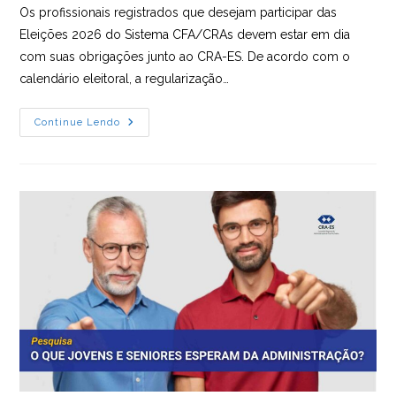
post:
Os profissionais registrados que desejam participar das
Eleições 2026 do Sistema CFA/CRAs devem estar em dia
com suas obrigações junto ao CRA-ES. De acordo com o
calendário eleitoral, a regularização…
Profissionais
Continue Lendo
Têm
Até
15
De
Julho
Para
Regularizar
Débitos
E
Votar