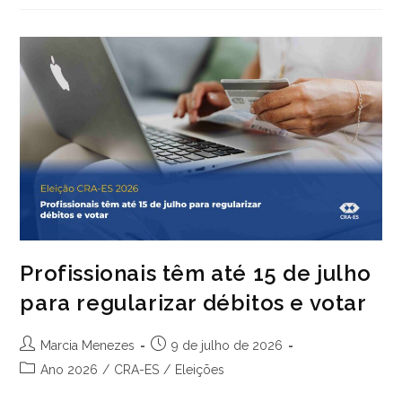
Inclusão
De
Administradores
Em
Concurso
Para
Auditor
Público
Interno
Profissionais têm até 15 de julho
para regularizar débitos e votar
Autor
Post
Marcia Menezes
9 de julho de 2026
do
publicado:
Categoria
Ano 2026
/
CRA-ES
/
Eleições
post:
do