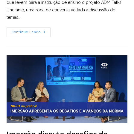
que levem para a instituição de ensino o projeto ADM Talks
Itinerante, uma roda de conversa voltada à discussão de
temas…
Faculdades
Continue Lendo
Do
ES
Já
Podem
Solicitar
Ao
CRA-
ES
Palestra
Sobre
O
Futuro
Da
Gestão