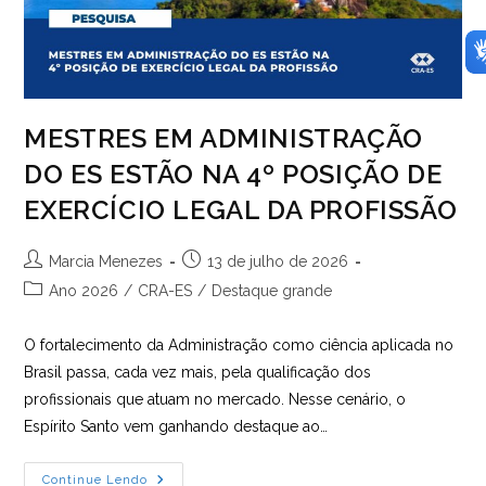
MESTRES EM ADMINISTRAÇÃO
DO ES ESTÃO NA 4º POSIÇÃO DE
EXERCÍCIO LEGAL DA PROFISSÃO
Autor
Post
Marcia Menezes
13 de julho de 2026
do
publicado:
Categoria
Ano 2026
/
CRA-ES
/
Destaque grande
post:
do
post:
O fortalecimento da Administração como ciência aplicada no
Brasil passa, cada vez mais, pela qualificação dos
profissionais que atuam no mercado. Nesse cenário, o
Espírito Santo vem ganhando destaque ao…
MESTRES
Continue Lendo