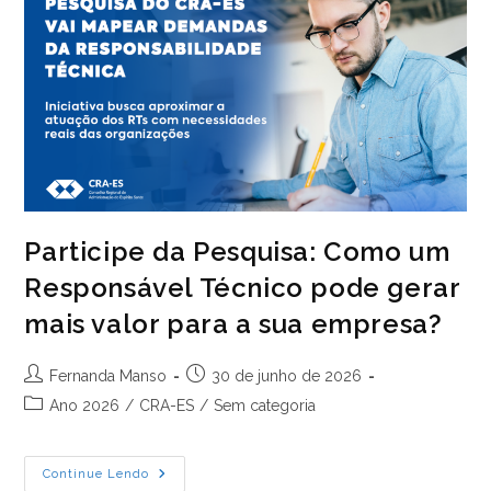
Nas
Empresas
Participe da Pesquisa: Como um
Responsável Técnico pode gerar
mais valor para a sua empresa?
Autor
Post
Fernanda Manso
30 de junho de 2026
do
publicado:
Categoria
Ano 2026
/
CRA-ES
/
Sem categoria
post:
do
post:
Participe
Continue Lendo
Da