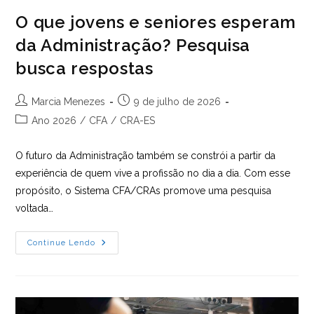
O que jovens e seniores esperam
da Administração? Pesquisa
busca respostas
Autor
Post
Marcia Menezes
9 de julho de 2026
do
publicado:
Categoria
Ano 2026
/
CFA
/
CRA-ES
post:
do
post:
O futuro da Administração também se constrói a partir da
experiência de quem vive a profissão no dia a dia. Com esse
propósito, o Sistema CFA/CRAs promove uma pesquisa
voltada…
O
Continue Lendo
Que
Jovens
E
Seniores
Esperam
Da
Administração?