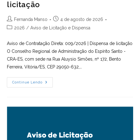
licitação
Autor
Post
Fernanda Manso
4 de agosto de 2026
do
publicado:
Categoria
2026
/
Aviso de Licitação e Dispensa
post:
do
post:
Aviso de Contratação Direta: 009/2026 | Dispensa de licitação
O Conselho Regional de Administração do Espírito Santo -
CRA-ES, com sede na Rua Aluysio Simões, nº 172, Bento
Ferreira, Vitória/ES, CEP 29050-632,…
Aviso
Continue Lendo
De
Contratação
Direta: 009.2026
| Dispensa
De
Licitação