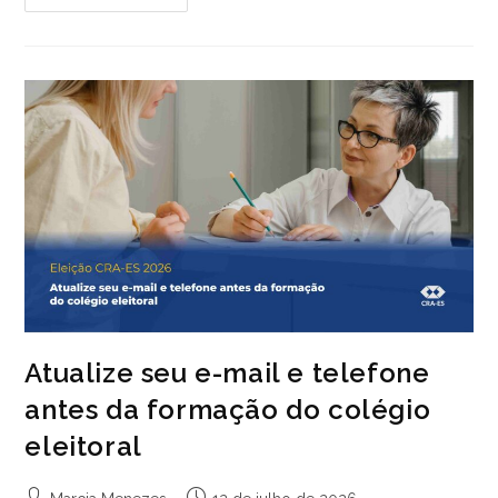
EM
ADMINISTRAÇÃO
DO
ES
ESTÃO
NA
4º
POSIÇÃO
DE
EXERCÍCIO
LEGAL
DA
PROFISSÃO
Atualize seu e-mail e telefone
antes da formação do colégio
eleitoral
Autor
Post