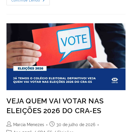
Pregão
Continue Lendo
Eletrônico: 004/2026 |
Aviso
De
Licitação
VEJA QUEM VAI VOTAR NAS
ELEIÇÕES 2026 DO CRA-ES
Autor
Post
Marcia Menezes
30 de julho de 2026
do
publicado:
Categoria