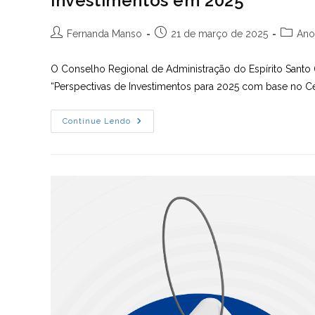
investimentos em 2025
Autor
Post
Categor
Fernanda Manso
21 de março de 2025
Ano
do
publicado:
do
post:
post:
O Conselho Regional de Administração do Espírito Santo (CR
“Perspectivas de Investimentos para 2025 com base no Ce
CRA-
Continue Lendo
ES
Reúne
Profissionais
Para
Debater
Perspectivas
De
Investimentos
Em
2025