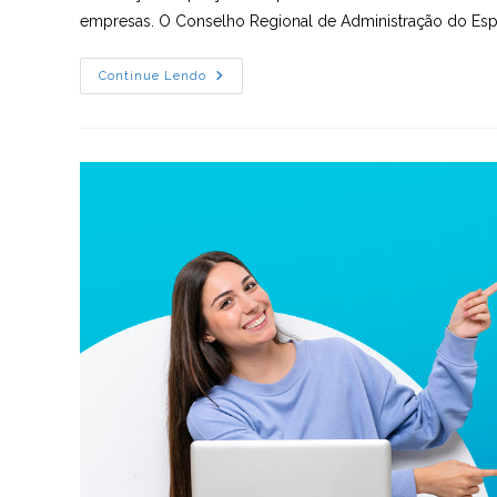
empresas. O Conselho Regional de Administração do Espír
CRA-
Continue Lendo
ES
Destaca
A
Importância
Da
Precificação
Para
O
Sucesso
E
Sustentabilidade
Dos
Negócios