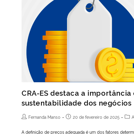
CRA-ES destaca a importância 
sustentabilidade dos negócios
Autor
Post
Cate
Fernanda Manso
20 de fevereiro de 2025
A
do
publicado:
do
post:
post:
A definição de preços adequada é um dos fatores determin