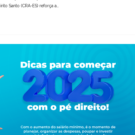
ito Santo (CRA-ES) reforça a…