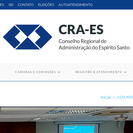
ES
SEI
CONTATO
ELEIÇÕES
AUTOATENDIMENTO
CÂMARAS E COMISSÕES
REGISTRO E ATENDIMENTO
ação e Administração Finance
Inicial
>
ASSUNT