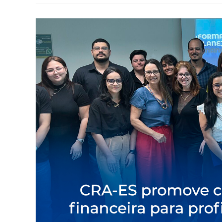
Mínimo
E
Alta
Da
Selic
Podem
Ser
Uma
Oportunidade
Para
Poupar
E
Investir