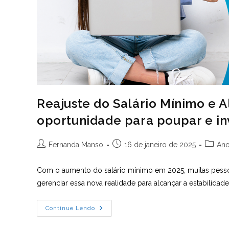
Reajuste do Salário Mínimo e 
oportunidade para poupar e in
Autor
Post
Catego
Fernanda Manso
16 de janeiro de 2025
Ano
do
publicado:
do
post:
post:
Com o aumento do salário mínimo em 2025, muitas pesso
gerenciar essa nova realidade para alcançar a estabilidade
Reajuste
Continue Lendo
Do
Salário