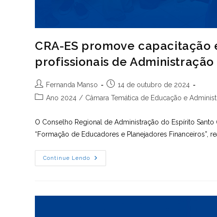
CRA-ES promove capacitação 
profissionais de Administração
Autor
Post
Fernanda Manso
14 de outubro de 2024
do
publicado:
Categoria
Ano 2024
/
Câmara Temática de Educação e Administr
post:
do
post:
O Conselho Regional de Administração do Espírito Santo 
“Formação de Educadores e Planejadores Financeiros”, re
CRA-
Continue Lendo
ES
Promove
Capacitação
Em
Educação
Financeira
Para
Profissionais