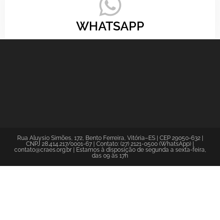
WHATSAPP
Rua Aluysio Simões, 172, Bento Ferreira, Vitória–ES | CEP 29050-632 |
CNPJ 28.414.217/0001-67 | Contato: (27) 2121-0500 (WhatsApp) |
contato@craes.org.br | Estamos à disposição de segunda a sexta-feira,
das 09 às 17h