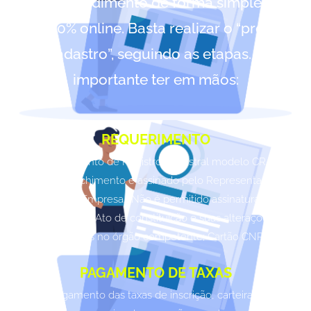
autoatendimento de forma simples e
100% online. Basta realizar o “pré-
cadastro”, seguindo as etapas. É
importante ter em mãos:
REQUERIMENTO
Requerimento de Registro Cadastral modelo CRA-
ES, preenchimento e assinado pelo Representante
Legal da Empresa. (Não é permitido assinatura de
Procurador); Ato de constituição e suas alterações,
registradas no órgão competente; Cartão CNPJ;
PAGAMENTO DE TAXAS
Pagamento das taxas de inscrição, carteira e