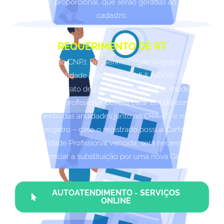
anuidade proporcional, que serão geradas ao final do
cadastro.
REQUERIMENTO DE RT
Cartão CNPJ; Requerimento de Registro
Responsabilidade Técnica (FORMULÁRIOS) , junto
com o contrato de prestação de serviço, modelo
CRA-ES. O profissional deverá estar em dia com o
pagamento das anuidades junto ao CRA-ES e regular
com o registro – caso o registrado possua Carteira de
Identidade Profissional vencida, será necessário
providenciar a substituição por uma nova Carteira.
AUTOATENDIMENTO - SERVIÇOS
ONLINE