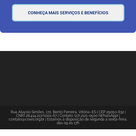
CONHEÇA MAIS SERVIÇOS E BENEFÍCIOS
Rua Aluysio Simões, 172, Bento Ferreira, Vitória–ES | CEP 29050-632 |
CNPJ 28.414.217/0001-67 | Contato: (27) 2121-0500 (WhatsApp) |
contato@craes.org.br | Estamos à disposição de segunda a sexta-feira,
das 09 às 17h