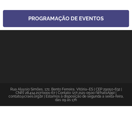
PROGRAMAÇÃO DE EVENTOS
Rua Aluysio Simões, 172, Bento Ferreira, Vitória–ES | CEP 29050-632 |
CNPJ 28.414.217/0001-67 | Contato: (27) 2121-0500 (WhatsApp) |
contato@craes.org.br | Estamos à disposição de segunda a sexta-feira,
das 09 às 17h