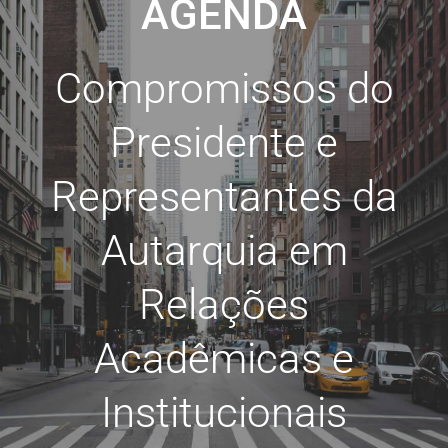
AGENDA
Compromissos do
Presidente e
Representantes da
Autarquia em
Relações
Acadêmicas e
Institucionais