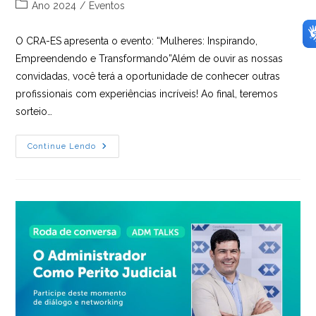
do
publicado:
Categoria
Ano 2024
/
Eventos
post:
do
post:
O CRA-ES apresenta o evento: “Mulheres: Inspirando,
Empreendendo e Transformando”Além de ouvir as nossas
convidadas, você terá a oportunidade de conhecer outras
profissionais com experiências incríveis! Ao final, teremos
sorteio…
Evento:
Continue Lendo
Mulheres
–
Inspirando,
Empreendendo
E
Transformando,
Dia
13
Às
13h30,
Auditório
CRA-
ES