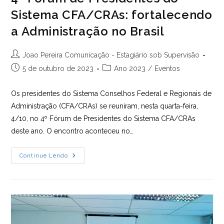
Sistema CFA/CRAs: fortalecendo
a Administração no Brasil
Autor
Joao Pereira Comunicação - Estagiário sob Supervisão
do
Post
Categoria
5 de outubro de 2023
Ano 2023
/
Eventos
post:
publicado:
do
post:
Os presidentes do Sistema Conselhos Federal e Regionais de
Administração (CFA/CRAs) se reuniram, nesta quarta-feira,
4/10, no 4º Fórum de Presidentes do Sistema CFA/CRAs
deste ano. O encontro aconteceu no…
4º
Continue Lendo
Fórum
De
Presidentes
Do
Sistema
CFA/CRAs:
Fortalecendo
A
Administração