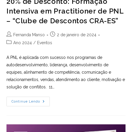
20% de Desconto: Formação
Intensiva em Practitioner de PNL
– “Clube de Descontos CRA-ES”
Autor
Post
Fernanda Manso
2 de janeiro de 2024
do
publicado:
Categoria
Ano 2024
/
Eventos
post:
do
post:
A PNL é aplicada com sucesso nos programas de
autodesenvolvimento, liderança, desenvolvimento de
equipes, alinhamento de competência, comunicação e
relacionamentos, vendas, atendimento ao cliente, motivação e
solução de conflitos. 11…
20%
Continue Lendo
De
Desconto:
Formação
Intensiva
Em
Practitioner
De