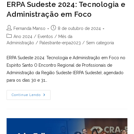
ERPA Sudeste 2024: Tecnologia e
Administração em Foco
Autor
Post
Fernanda Manso
8 de outubro de 2024
do
publicado:
Categoria
Ano 2024
/
Eventos
/
Mês da
post:
do
Administração
/
Palestrante-erpa2023
/
Sem categoria
post:
ERPA Sudeste 2024: Tecnologia e Administração em Foco no
Espírito Santo O Encontro Regional de Profissionais de
Administração da Região Sudeste (ERPA Sudeste), agendado
para os dias 30 e 31…
ERPA
Continue Lendo
Sudeste
2024:
Tecnologia
E
Administração
Em
Foco