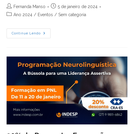
Autor
Post
Fernanda Manso
5 de janeiro de 2024
do
publicado:
Categoria
Ano 2024
/
Eventos
/
Sem categoria
post:
do
post:
Adm
Continue Lendo
Talks
|
Educação
E
Planejamento
Financeiro:
Como
Atingir
Seus
Objetivos
E
Ter
Mais
Qualidade
De
Vida