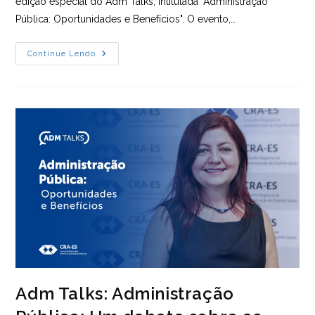
edição especial do Adm Talks, intitulada "Administração
Pública: Oportunidades e Benefícios". O evento,…
Administração
Continue Lendo
Pública
Em
Foco:
Oportunidades,
Desafios
E
A
Transformação
Digital
Adm Talks: Administração