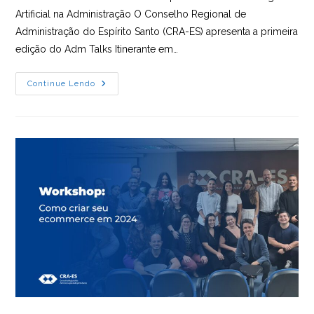
Artificial na Administração O Conselho Regional de
Administração do Espírito Santo (CRA-ES) apresenta a primeira
edição do Adm Talks Itinerante em…
Adm
Continue Lendo
Talks
Itinerante
Em
Aracruz
Discute
O
Impacto
Da
IA
Na
Gestão
Empresarial