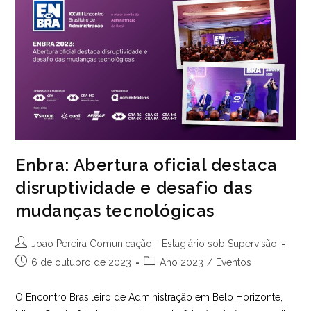
PNL
–
“Clube
De
Descontos
CRA-
ES”
Enbra: Abertura oficial destaca
disruptividade e desafio das
mudanças tecnológicas
Autor
Joao Pereira Comunicação - Estagiário sob Supervisão
do
Post
Categoria
6 de outubro de 2023
Ano 2023
/
Eventos
post:
publicado:
do
post:
O Encontro Brasileiro de Administração em Belo Horizonte,