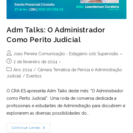
Adm Talks: O Administrador
Como Perito Judicial
Autor
Joao Pereira Comunicação - Estagiário sob Supervisão
do
Post
2 de fevereiro de 2024
post:
publicado:
Categoria
Ano 2024
/
Câmara Temática de Perícia e Administração
do
Judicial
/
Eventos
post:
O CRA-ES apresenta Adm Talks deste mês: "O Administrador
como Perito Judicial". Uma roda de conversa dedicada a
profissionais e estudantes de Administração para discutirem e
explorarem as diversas possibilidades do…
Adm
Continue Lendo
Talks: