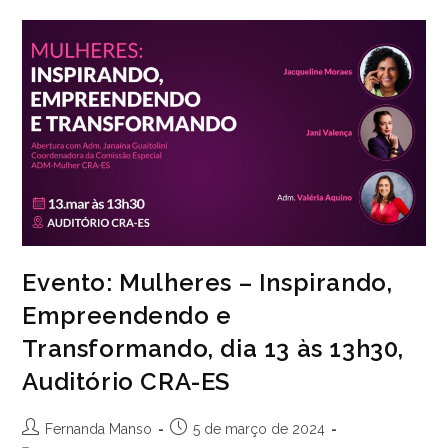
Da
Mulher
Com
Reflexões
E
Palestras
Direcionadas
A
Público
Feminino
Evento: Mulheres – Inspirando,
Empreendendo e
Transformando, dia 13 às 13h30,
Auditório CRA-ES
Autor
Post
Fernanda Manso
5 de março de 2024