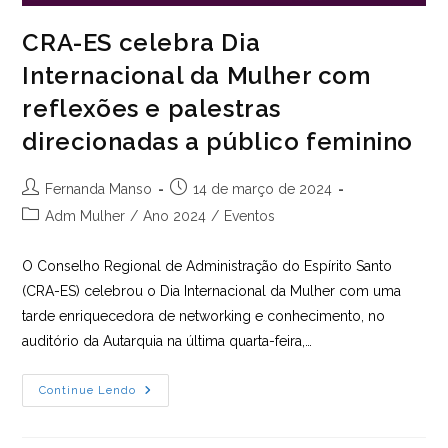
CRA-ES celebra Dia
Internacional da Mulher com
reflexões e palestras
direcionadas a público feminino
Autor
Post
Fernanda Manso
14 de março de 2024
do
publicado:
Categoria
Adm Mulher
/
Ano 2024
/
Eventos
post:
do
post:
O Conselho Regional de Administração do Espírito Santo
(CRA-ES) celebrou o Dia Internacional da Mulher com uma
tarde enriquecedora de networking e conhecimento, no
auditório da Autarquia na última quarta-feira,…
CRA-
Continue Lendo
ES
Celebra
Dia
Internacional