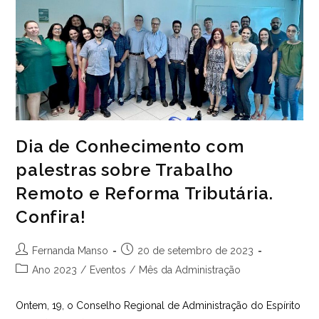
No
Brasil
Dia de Conhecimento com
palestras sobre Trabalho
Remoto e Reforma Tributária.
Confira!
Autor
Post
Fernanda Manso
20 de setembro de 2023
do
publicado:
Categoria
Ano 2023
/
Eventos
/
Mês da Administração
post:
do
post:
Ontem, 19, o Conselho Regional de Administração do Espírito