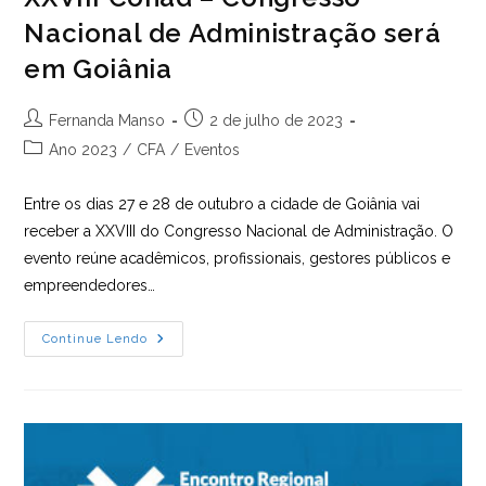
Nacional de Administração será
em Goiânia
Autor
Post
Fernanda Manso
2 de julho de 2023
do
publicado:
Categoria
Ano 2023
/
CFA
/
Eventos
post:
do
post:
Entre os dias 27 e 28 de outubro a cidade de Goiânia vai
receber a XXVIII do Congresso Nacional de Administração. O
evento reúne acadêmicos, profissionais, gestores públicos e
empreendedores…
XXVIII
Continue Lendo
Conad
–
Congresso
Nacional
De
Administração
Será
Em
Goiânia