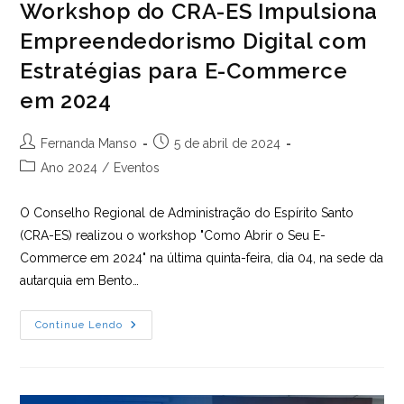
Workshop do CRA-ES Impulsiona
Empreendedorismo Digital com
Estratégias para E-Commerce
em 2024
Autor
Post
Fernanda Manso
5 de abril de 2024
do
publicado:
Categoria
Ano 2024
/
Eventos
post:
do
post:
O Conselho Regional de Administração do Espírito Santo
(CRA-ES) realizou o workshop "Como Abrir o Seu E-
Commerce em 2024" na última quinta-feira, dia 04, na sede da
autarquia em Bento…
Workshop
Continue Lendo
Do
CRA-
ES
Impulsiona
Empreendedorismo
Digital