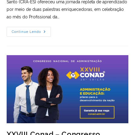
Santo (CRA-ES) ofereceu uma jornada repleta de aprendizado
por meio de duas palestras enriquecedoras, em celebração
ao mês do Profissional da…
Dia
Continue Lendo
De
Conhecimento
Com
Palestras
Sobre
Trabalho
Remoto
E
Reforma
Tributária.
Confira!
XXVIII Conad – Congresso