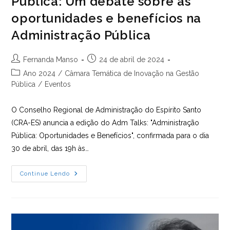
Pública: Um debate sobre as
oportunidades e benefícios na
Administração Pública
Autor
Post
Fernanda Manso
24 de abril de 2024
do
publicado:
Categoria
Ano 2024
/
Câmara Temática de Inovação na Gestão
post:
do
Pública
/
Eventos
post:
O Conselho Regional de Administração do Espírito Santo
(CRA-ES) anuncia a edição do Adm Talks: "Administração
Pública: Oportunidades e Benefícios", confirmada para o dia
30 de abril, das 19h às…
Adm
Continue Lendo
Talks:
Administração
Pública:
Um
Debate
Sobre
As