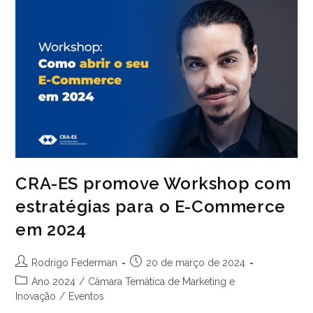
De
Educadores
E
Planejadores
Financeiros
CRA-ES promove Workshop com
estratégias para o E-Commerce
em 2024
Autor
Post
Rodrigo Federman
20 de março de 2024
do
publicado:
Categoria
Ano 2024
/
Câmara Temática de Marketing e
post:
do
Inovação
/
Eventos
post: