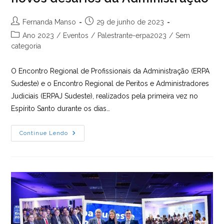
Autor
Post
Fernanda Manso
29 de junho de 2023
do
publicado:
Categoria
Ano 2023
/
Eventos
/
Palestrante-erpa2023
/
Sem
post:
do
categoria
post:
O Encontro Regional de Profissionais da Administração (ERPA
Sudeste) e o Encontro Regional de Peritos e Administradores
Judiciais (ERPAJ Sudeste), realizados pela primeira vez no
Espírito Santo durante os dias…
ERPA
Continue Lendo
E
ERPAJ
Sudeste
Reúnem
Profissionais
Para
Debate
Dos
Novos
Desafios
Da
Administração