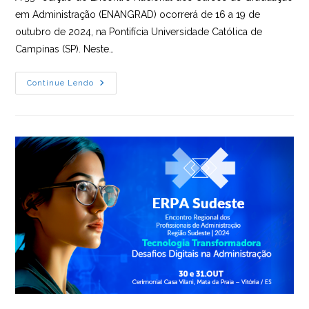
em Administração (ENANGRAD) ocorrerá de 16 a 19 de
outubro de 2024, na Pontifícia Universidade Católica de
Campinas (SP). Neste…
35ª
Continue Lendo
ENANGRAD
Prepara
Debates
Sobre
Transformações
Disruptivas
Nos
Cursos
De
Administração