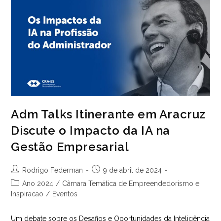
Oportunidades
E
Benefícios
Na
Administração
Pública
Adm Talks Itinerante em Aracruz
Discute o Impacto da IA na
Gestão Empresarial
Autor
Post
Rodrigo Federman
9 de abril de 2024
do
publicado:
Categoria
Ano 2024
/
Câmara Temática de Empreendedorismo e
post:
do
Inspiracao
/
Eventos
post:
Um debate sobre os Desafios e Oportunidades da Inteligência