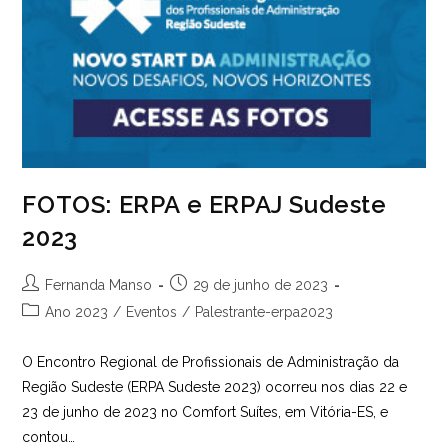
FOTOS: ERPA e ERPAJ Sudeste
2023
Autor
Post
Fernanda Manso
29 de junho de 2023
do
publicado:
Categoria
Ano 2023
/
Eventos
/
Palestrante-erpa2023
post:
do
post:
O Encontro Regional de Profissionais de Administração da
Região Sudeste (ERPA Sudeste 2023) ocorreu nos dias 22 e
23 de junho de 2023 no Comfort Suítes, em Vitória-ES, e
contou…