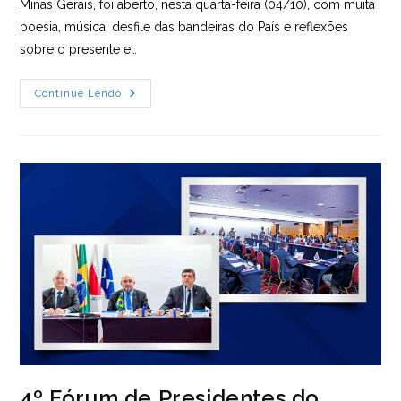
Minas Gerais, foi aberto, nesta quarta-feira (04/10), com muita
poesia, música, desfile das bandeiras do País e reflexões
sobre o presente e…
Enbra:
Continue Lendo
Abertura
Oficial
Destaca
Disruptividade
E
Desafio
Das
Mudanças
Tecnológicas
4º Fórum de Presidentes do