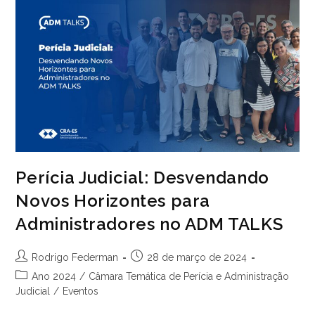
Com
Estratégias
Para
E-
Commerce
Em
2024
Perícia Judicial: Desvendando
Novos Horizontes para
Administradores no ADM TALKS
Autor
Post
Rodrigo Federman
28 de março de 2024
do
publicado:
Categoria
Ano 2024
/
Câmara Temática de Perícia e Administração
post:
do
Judicial
/
Eventos
post: