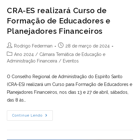
CRA-ES realizará Curso de
Formação de Educadores e
Planejadores Financeiros
Autor
Post
Rodrigo Federman
28 de março de 2024
do
publicado:
Categoria
Ano 2024
/
Câmara Temática de Educação e
post:
do
Administração Financeira
/
Eventos
post:
O Conselho Regional de Administração do Espírito Santo
(CRA-ES) realizará um Curso para Formação de Educadores e
Planejadores Financeiros, nos dias 13 e 27 de abril, sábados,
das 8 às…
CRA-
Continue Lendo
ES
Realizará
Curso
De
Formação