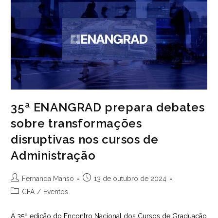
35ª ENANGRAD prepara debates
sobre transformações
disruptivas nos cursos de
Administração
Autor
Post
Fernanda Manso
13 de outubro de 2024
do
publicado:
Categoria
CFA
/
Eventos
post:
do
post:
A 35ª edição do Encontro Nacional dos Cursos de Graduação