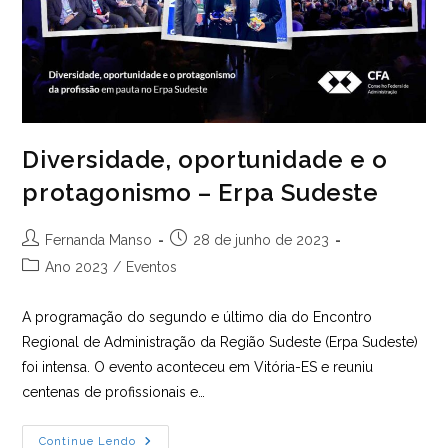
Diversidade, oportunidade e o
protagonismo – Erpa Sudeste
Autor
Post
Fernanda Manso
28 de junho de 2023
do
publicado:
Categoria
Ano 2023
/
Eventos
post:
do
post:
A programação do segundo e último dia do Encontro
Regional de Administração da Região Sudeste (Erpa Sudeste)
foi intensa. O evento aconteceu em Vitória-ES e reuniu
centenas de profissionais e…
Diversidade,
Continue Lendo