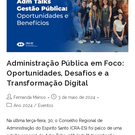
Administração Pública em Foco:
Oportunidades, Desafios e a
Transformação Digital
Autor
Post
Fernanda Manso
3 de maio de 2024
do
publicado:
Categoria
Ano 2024
/
Eventos
post:
do
post:
Na última terça-feira, 30, o Conselho Regional de
Administração do Espírito Santo (CRA-ES) foi palco de uma