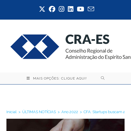
Ir
para
o
conteúdo
MAIS OPÇÕES: CLIQUE AQUI!
Blog
Inicial
>
ÚLTIMAS NOTÍCIAS
>
Ano 2022
>
CFA: Startups buscam ampl