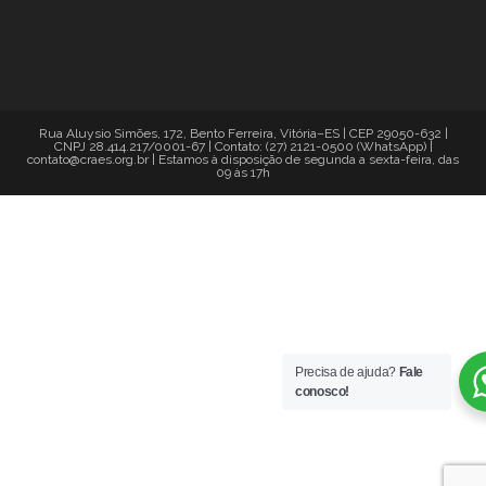
Rua Aluysio Simões, 172, Bento Ferreira, Vitória–ES | CEP 29050-632 |
CNPJ 28.414.217/0001-67 | Contato: (27) 2121-0500 (WhatsApp) |
contato@craes.org.br | Estamos à disposição de segunda a sexta-feira, das
09 às 17h
Precisa de ajuda?
Fale
conosco!