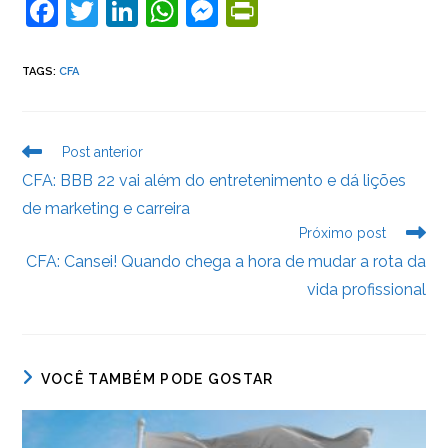
F
T
Li
W
M
Pr
a
w
n
h
e
in
c
itt
k
at
ss
tF
TAGS
:
CFA
e
er
e
s
e
ri
b
dI
A
n
e
Leia
Post anterior
o
n
p
g
n
mais
CFA: BBB 22 vai além do entretenimento e dá lições
artigos
o
p
er
dl
de marketing e carreira
k
y
Próximo post
CFA: Cansei! Quando chega a hora de mudar a rota da
vida profissional
VOCÊ TAMBÉM PODE GOSTAR