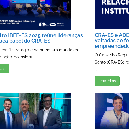
CRA-ES e ADE
ro IBEF-ES 2025 reúne lideranças
voltadas ao f
taca papel do CRA-ES
empreendedo
ema “Estratégia e Valor em um mundo em
O Conselho Region
mação: do insight ...
Santo (CRA-ES) r
ais
...
Leia Mais