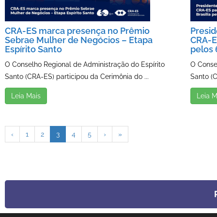
CRA-ES marca presença no Prêmio
Presid
Sebrae Mulher de Negócios – Etapa
CRA-ES
Espírito Santo
pelos 
O Conselho Regional de Administração do Espírito
O Conse
Santo (CRA-ES) participou da Cerimônia do ...
Santo (C
Leia Mais
Leia M
‹
1
2
3
4
5
›
»