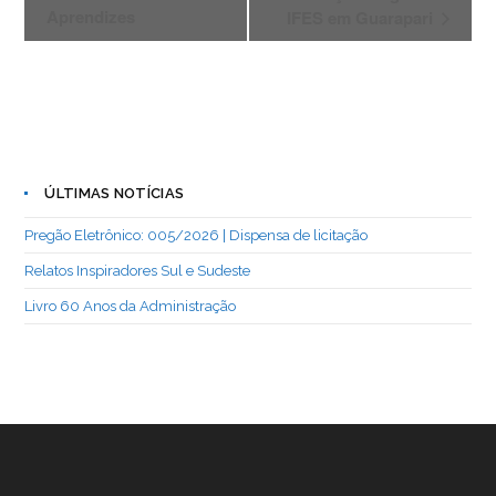
b
dI
A
n
e
e
Aprendizes
IFES em Guarapari
n
o
n
p
g
n
t
o
p
er
dl
o
k
y
N
a
v
ÚLTIMAS NOTÍCIAS
e
g
Pregão Eletrônico: 005/2026 | Dispensa de licitação
a
Relatos Inspiradores Sul e Sudeste
ç
Livro 60 Anos da Administração
ã
o