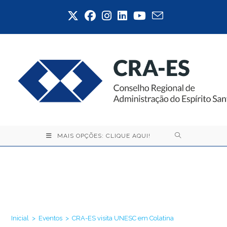
Ir
para
o
conteúdo
MAIS OPÇÕES: CLIQUE AQUI!
CRA-ES visita UNESC em
Colatina
Inicial
>
Eventos
>
CRA-ES visita UNESC em Colatina