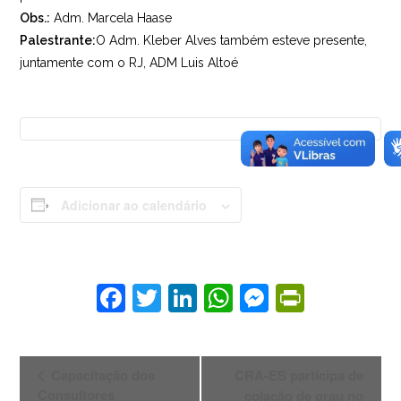
Obs.:
Adm. Marcela Haase
Palestrante:
O Adm. Kleber Alves também esteve presente,
juntamente com o RJ, ADM Luis Altoé
Adicionar ao calendário
F
T
Li
W
M
Pr
a
w
n
h
e
in
c
itt
k
at
ss
tF
E
Capacitação dos
CRA-ES participa de
e
er
e
s
e
ri
v
Consultores
colação de grau no