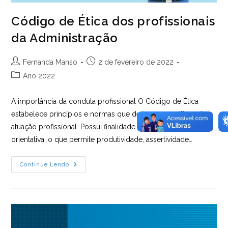
Código de Ética dos profissionais
da Administração
Autor
Post
Fernanda Manso
2 de fevereiro de 2022
do
publicado:
Categoria
Ano 2022
post:
do
post:
A importância da conduta profissional O Código de Ética
estabelece princípios e normas que definem as práticas de
atuação profissional. Possui finalidade disciplinadora e
orientativa, o que permite produtividade, assertividade…
Código
Continue Lendo
De
Ética
Dos
Profissionais
Da
Administração