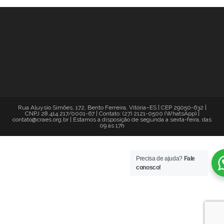
Rua Aluysio Simões, 172, Bento Ferreira, Vitória–ES | CEP 29050-632 |
CNPJ 28.414.217/0001-67 | Contato: (27) 2121-0500 (WhatsApp) |
contato@craes.org.br | Estamos à disposição de segunda a sexta-feira, das
09 às 17h
Precisa de ajuda?
Fale
conosco!