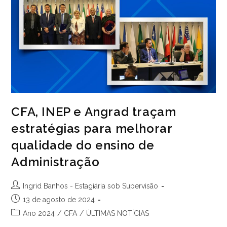
CFA, INEP e Angrad traçam
estratégias para melhorar
qualidade do ensino de
Administração
Autor
Ingrid Banhos - Estagiária sob Supervisão
do
Post
13 de agosto de 2024
post:
publicado:
Categoria
Ano 2024
/
CFA
/
ÚLTIMAS NOTÍCIAS
do