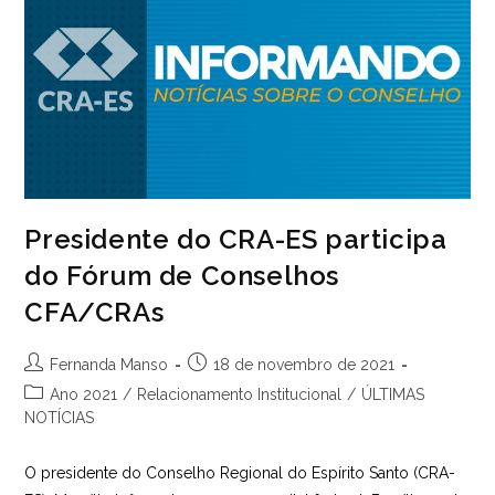
Presidente do CRA-ES participa
do Fórum de Conselhos
CFA/CRAs
Autor
Post
Fernanda Manso
18 de novembro de 2021
do
publicado:
Categoria
Ano 2021
/
Relacionamento Institucional
/
ÚLTIMAS
post:
do
NOTÍCIAS
post:
O presidente do Conselho Regional do Espírito Santo (CRA-