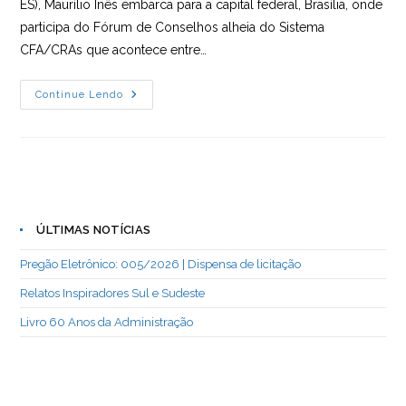
ES), Maurílio Inês embarca para a capital federal, Brasília, onde
participa do Fórum de Conselhos alheia do Sistema
CFA/CRAs que acontece entre…
Presidente
Continue Lendo
Do
CRA-
ES
Participa
Do
Fórum
De
Conselhos
CFA/CRAs
ÚLTIMAS NOTÍCIAS
Pregão Eletrônico: 005/2026 | Dispensa de licitação
Relatos Inspiradores Sul e Sudeste
Livro 60 Anos da Administração