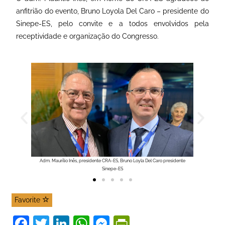
anfitrião do evento, Bruno Loyola Del Caro – presidente do
Sinepe-ES, pelo convite e a todos envolvidos pela
receptividade e organização do Congresso.
sidente
Adm. Maurílio Inês, presidente do CRA-ES, Moacir Lellis, Chanceler SINEPE-ES e
Adm. Mau
Adm. Pedro Prêmoli, Superintente do CRA-ES
Favorite
F
T
Li
W
M
Pr