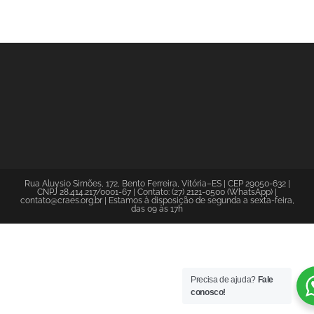
Rua Aluysio Simões, 172, Bento Ferreira, Vitória–ES | CEP 29050-632 |
CNPJ 28.414.217/0001-67 | Contato: (27) 2121-0500 (WhatsApp) |
contato@craes.org.br | Estamos à disposição de segunda a sexta-feira,
das 09 às 17h
Precisa de ajuda?
Fale
conosco!