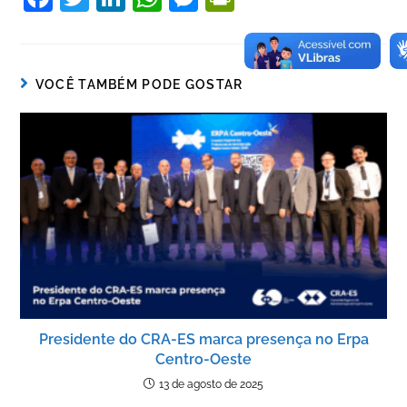
a
w
n
h
e
in
c
itt
k
at
ss
tF
e
er
e
s
e
ri
VOCÊ TAMBÉM PODE GOSTAR
b
dI
A
n
e
o
n
p
g
n
o
p
er
dl
k
y
Presidente do CRA-ES marca presença no Erpa
Centro-Oeste
13 de agosto de 2025