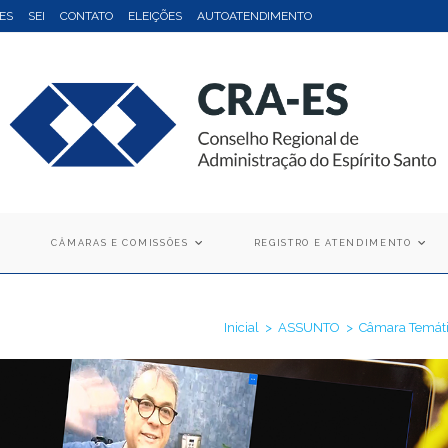
ES
SEI
CONTATO
ELEIÇÕES
AUTOATENDIMENTO
CÂMARAS E COMISSÕES
REGISTRO E ATENDIMENTO
Inicial
>
ASSUNTO
>
Câmara Temáti