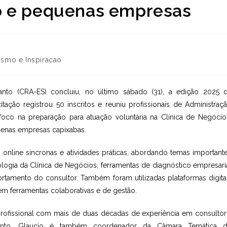
o e pequenas empresas
smo e Inspiracao
nto (CRA-ES) concluiu, no último sábado (31), a edição 2025 
itação registrou 50 inscritos e reuniu profissionais de Administraç
oco na preparação para atuação voluntária na Clínica de Negócio
uenas empresas capixabas.
online síncronas e atividades práticas, abordando temas important
ogia da Clínica de Negócios, ferramentas de diagnóstico empresari
amento do consultor. Também foram utilizadas plataformas digita
 ferramentas colaborativas e de gestão.
rofissional com mais de duas décadas de experiência em consultor
 Santo. Glaucio é também coordenador da Câmara Temática 