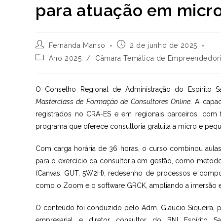
para atuação em micr
Autor
Post
Fernanda Manso
2 de junho de 2025
do
publicado:
Categoria
Ano 2025
/
Câmara Temática de Empreendedori
post:
do
post:
O Conselho Regional de Administração do Espírito Sa
Masterclass de Formação de Consultores Online
. A capac
registrados no CRA-ES e em regionais parceiros, com f
programa que oferece consultoria gratuita a micro e peq
Com carga horária de 36 horas, o curso combinou aulas 
para o exercício da consultoria em gestão, como metodol
(Canvas, GUT, 5W2H), redesenho de processos e comport
como o Zoom e o software GRCK, ampliando a imersão em
O conteúdo foi conduzido pelo Adm. Glaucio Siqueira, p
empresarial e diretor consultor do BNI Espírito