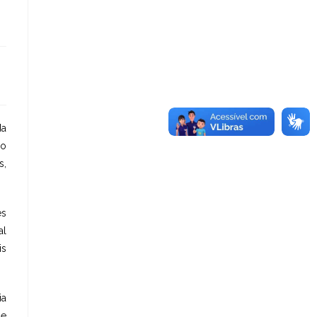
da
ão
s,
es
al
is
ia
de