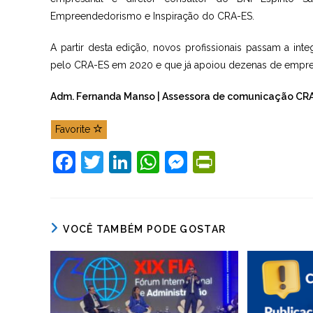
Empreendedorismo e Inspiração do CRA-ES.
A partir desta edição, novos profissionais passam a int
pelo CRA-ES em 2020 e que já apoiou dezenas de empre
Adm. Fernanda Manso | Assessora de comunicação CR
Favorite
F
T
Li
W
M
Pr
a
w
n
h
e
in
c
itt
k
at
ss
tF
e
er
e
s
e
ri
VOCÊ TAMBÉM PODE GOSTAR
b
dI
A
n
e
o
n
p
g
n
o
p
er
dl