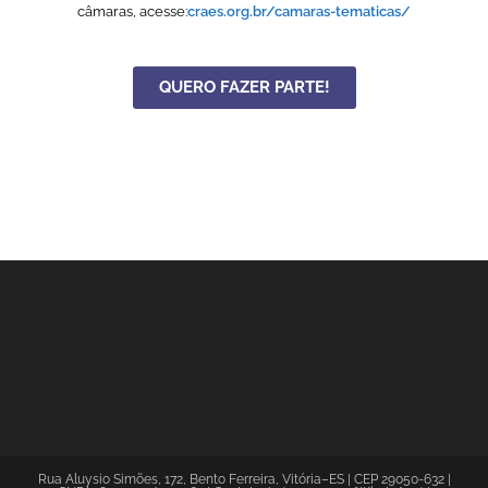
câmaras, acesse:
craes.org.br/camaras-tematicas/
QUERO FAZER PARTE!
Rua Aluysio Simões, 172, Bento Ferreira, Vitória–ES | CEP 29050-632 |