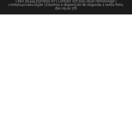
CNPJ 28.414.217/0001-67 | Contato: (27) 2121-0500 (WhatsApp) |
contato@craes.org.br | Estamos à disposição de segunda a sexta-feira,
das 09 às 17h