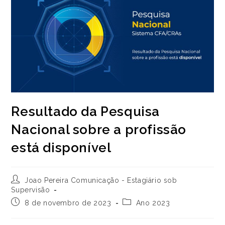
Resultado da Pesquisa
Nacional sobre a profissão
está disponível
Autor
Joao Pereira Comunicação - Estagiário sob
do
Supervisão
post:
Post
Categoria
8 de novembro de 2023
Ano 2023
publicado:
do
post: