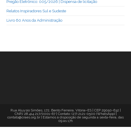
Pregão Eletrônico: 005/2026 | Dispensa de licitação
Relatos Inspiradores Sul e Sudeste
Livro 60 Anos da Administração
Rua Aluysio Simões, 172, Bento Ferreira, Vitória–ES | CEP 29050-632 |
CNPJ 28.414.217/0001-67 | Contato: (27) 2121-0500 (WhatsApp) |
contato@craes.org.br | Estamos à disposição de segunda a sexta-feira, das
09 às 17h