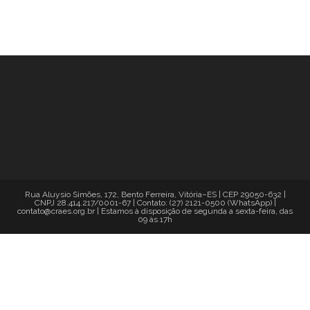
Rua Aluysio Simões, 172, Bento Ferreira, Vitória–ES | CEP 29050-632 |
CNPJ 28.414.217/0001-67 | Contato: (27) 2121-0500 (WhatsApp) |
contato@craes.org.br | Estamos à disposição de segunda a sexta-feira, das
09 às 17h