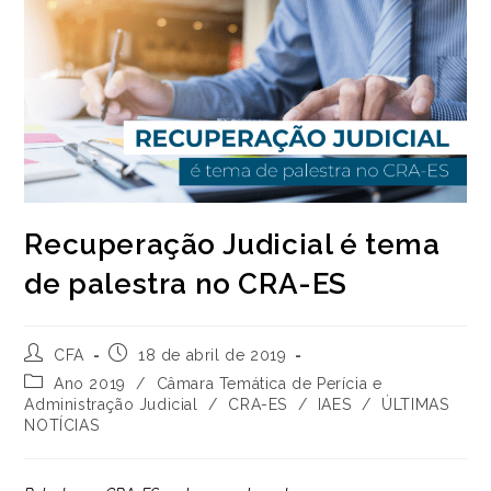
Recuperação Judicial é tema
de palestra no CRA-ES
Autor
Post
CFA
18 de abril de 2019
do
publicado:
Categoria
Ano 2019
/
Câmara Temática de Perícia e
post:
do
Administração Judicial
/
CRA-ES
/
IAES
/
ÚLTIMAS
post:
NOTÍCIAS