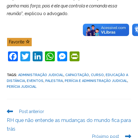
ganha mais força, pois é ele que controla e comanda essa
reunião
”, explicou o advogado.
Favorite
F
T
Li
W
M
Pr
a
w
n
h
e
in
c
itt
k
at
ss
tF
TAGS
:
ADMINISTRAÇÃO JUDICIAL
,
CAPACITAÇÃO
,
CURSO
,
EDUCAÇÃO A
DISTÂNCIA
,
EVENTOS
,
PALESTRA
,
PERÍCIA E ADMINISTRAÇÃO JUDICIAL
,
e
er
e
s
e
ri
PERÍCIA JUDICIAL
b
dI
A
n
e
o
n
p
g
n
Leia
Post anterior
o
p
er
dl
mais
RH que não entende as mudanças do mundo fica para
k
y
artigos
trás
Próximo post