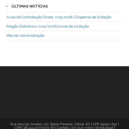
ÚLTIMAS NOTÍCIAS
Aviso de Contratação Direta: 009.2026 | Dispensa de licitação
Pregão Eletrônico: 004/2026 | Aviso de Licitação
Mês da Administração
Rua Aluysio Simões, 172, Bento Ferreira, Vitória–ES | CEP 29050-632 |
CNPJ 28.414.217/0001-67 | Contato: (27) 2121-0500 (WhatsApp) |