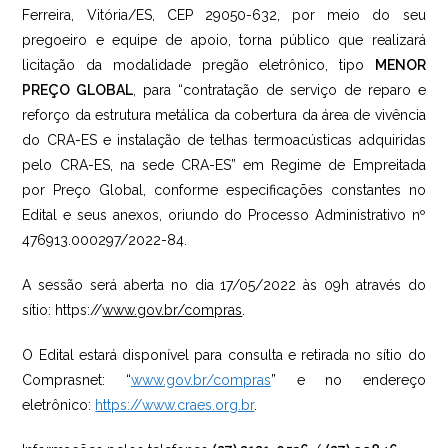
Ferreira, Vitória/ES, CEP 29050-632, por meio do seu
pregoeiro e equipe de apoio, torna público que realizará
licitação da modalidade pregão eletrônico, tipo
MENOR
PREÇO GLOBAL
, para “contratação de serviço de reparo e
reforço da estrutura metálica da cobertura da área de vivência
do CRA-ES e instalação de telhas termoacústicas adquiridas
pelo CRA-ES, na sede CRA-ES” em Regime de Empreitada
por Preço Global, conforme especificações constantes no
Edital e seus anexos, oriundo do Processo Administrativo nº
476913.000297/2022-84.
A sessão será aberta no dia 17/05/2022 às 09h através do
sítio: https://
www.gov.br/compras
.
O Edital estará disponível para consulta e retirada no sítio do
Comprasnet: “
www.gov.br/compras
” e no endereço
eletrônico:
https://www.craes.org.br
.