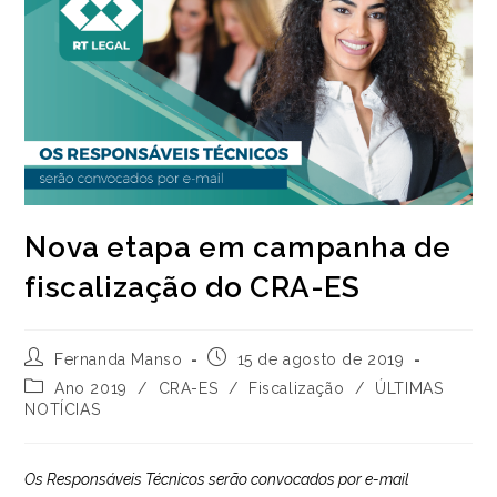
Nova etapa em campanha de
fiscalização do CRA-ES
Autor
Post
Fernanda Manso
15 de agosto de 2019
do
publicado:
Categoria
Ano 2019
/
CRA-ES
/
Fiscalização
/
ÚLTIMAS
post:
do
NOTÍCIAS
post:
Os Responsáveis Técnicos serão convocados por e-mail