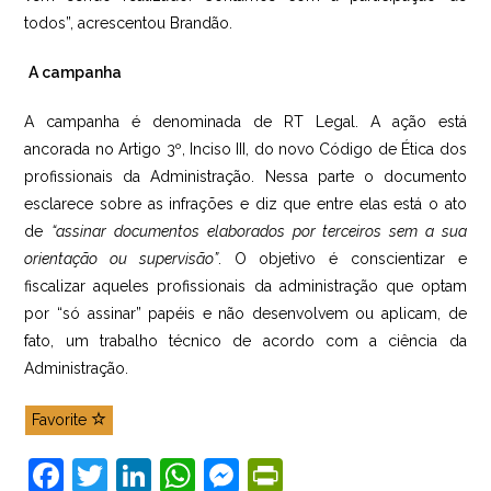
todos”, acrescentou Brandão.
A campanha
A campanha é denominada de RT Legal. A ação está
ancorada no Artigo 3º, Inciso III, do novo Código de Ética dos
profissionais da Administração. Nessa parte o documento
esclarece sobre as infrações e diz que entre elas está o ato
de
“assinar documentos elaborados por terceiros sem a sua
orientação ou supervisão”
. O objetivo é conscientizar e
fiscalizar aqueles profissionais da administração que optam
por “só assinar” papéis e não desenvolvem ou aplicam, de
fato, um trabalho técnico de acordo com a ciência da
Administração.
Favorite
F
T
Li
W
M
Pr