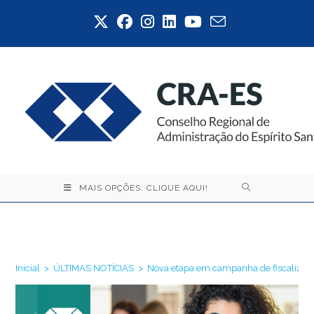
Ir
para
o
conteúdo
MAIS OPÇÕES: CLIQUE AQUI!
Blog
Inicial
>
ÚLTIMAS NOTÍCIAS
>
Nova etapa em campanha de fiscalizaç