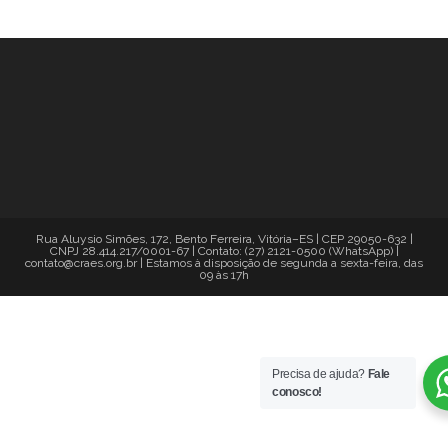
Rua Aluysio Simões, 172, Bento Ferreira, Vitória–ES | CEP 29050-632 |
CNPJ 28.414.217/0001-67 | Contato: (27) 2121-0500 (WhatsApp) |
contato@craes.org.br | Estamos à disposição de segunda a sexta-feira, das
09 às 17h
Precisa de ajuda?
Fale
conosco!