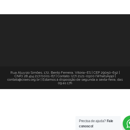
Rua Aluysio Simões, 172, Bento Ferreira, Vitória–ES | CEP 29050-632 |
CNPJ 28.414.217/0001-67 | Contato: (27) 2121-0500 (WhatsApp) |
contato@craes.org.br | Estamos à disposição de segunda a sexta-feira, das
09 às 17h
Precisa de ajuda?
Fale
conosco!