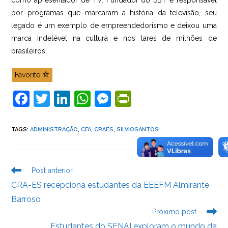
como apresentador de TV. Fundador do SBT e responsável
por programas que marcaram a história da televisão, seu
legado é um exemplo de empreendedorismo e deixou uma
marca indelével na cultura e nos lares de milhões de
brasileiros.
Favorite
F
T
Li
W
M
Pr
a
w
n
h
e
in
c
itt
k
at
ss
tF
TAGS
:
ADMINISTRAÇÃO
,
CFA
,
CRAES
,
SILVIOSANTOS
e
er
e
s
e
ri
b
dI
A
n
e
Leia
Post anterior
o
n
p
g
n
mais
CRA-ES recepciona estudantes da EEEFM Almirante
artigos
o
p
er
dl
Barroso
k
y
Próximo post
Estudantes do SENAI exploram o mundo da