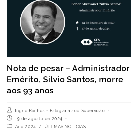
Nota de pesar – Administrador
Emérito, Silvio Santos, morre
aos 93 anos
Autor
Ingrid Banhos - Estagiária sob Supervisão
do
Post
19 de agosto de 2024
post:
publicado:
Categoria
Ano 2024
/
ÚLTIMAS NOTÍCIAS
do
post: