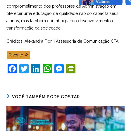
comprometimento dos professores de Administração em
oferecer uma educação de qualidade não só capacita seus
alunos, mas também contribui para o desenvolvimento e
transformação da sociedade.
Créditos: Alexandra Fiori | Assessoria de Comunicação CFA
Favorite
F
T
Li
W
M
Pr
a
w
n
h
e
in
c
itt
k
at
ss
tF
e
er
e
s
e
ri
VOCÊ TAMBÉM PODE GOSTAR
b
dI
A
n
e
o
n
p
g
n
o
p
er
dl