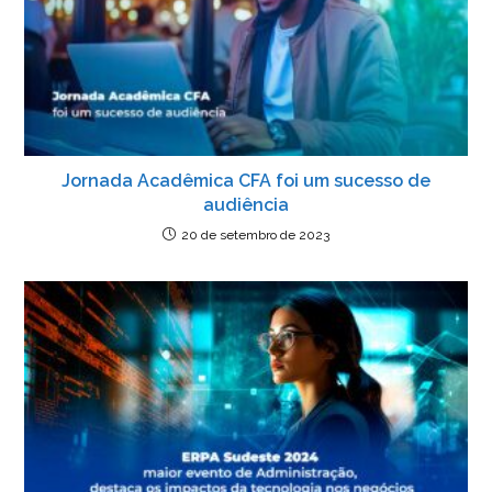
k
y
Jornada Acadêmica CFA foi um sucesso de
audiência
20 de setembro de 2023