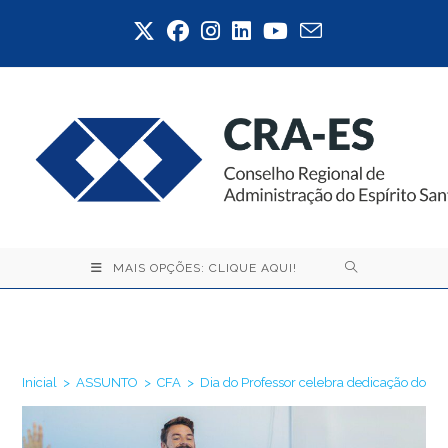
Ir
para
o
conteúdo
MAIS OPÇÕES: CLIQUE AQUI!
Blog
Inicial
>
ASSUNTO
>
CFA
>
Dia do Professor celebra dedicação dos 