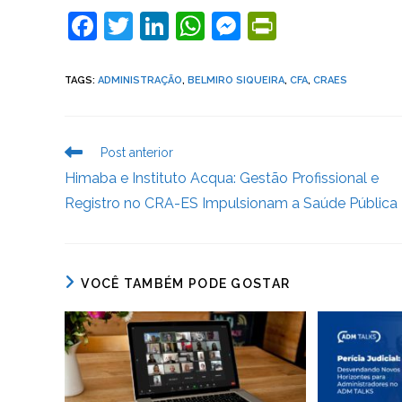
F
T
Li
W
M
Pr
a
w
n
h
e
in
c
itt
k
at
ss
tF
TAGS
:
ADMINISTRAÇÃO
,
BELMIRO SIQUEIRA
,
CFA
,
CRAES
e
er
e
s
e
ri
b
dI
A
n
e
Leia
Post anterior
o
n
p
g
n
mais
Himaba e Instituto Acqua: Gestão Profissional e
artigos
o
p
er
dl
Registro no CRA-ES Impulsionam a Saúde Pública
k
y
VOCÊ TAMBÉM PODE GOSTAR