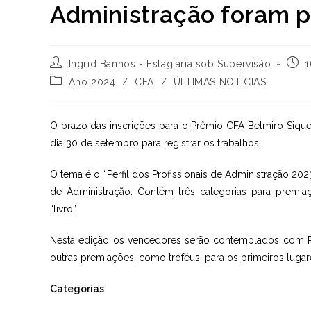
Administração foram 
Autor
Post
Ingrid Banhos - Estagiária sob Supervisão
1
do
publ
Categoria
Ano 2024
/
CFA
/
ÚLTIMAS NOTÍCIAS
post:
do
post:
O prazo das inscrições para o Prêmio CFA Belmiro Siquei
dia 30 de setembro para registrar os trabalhos.
O tema é o “Perfil dos Profissionais de Administração 2023
de Administração. Contém três categorias para premiaç
“livro”.
Nesta edição os vencedores serão contemplados com R$
outras premiações, como troféus, para os primeiros lugare
Categorias