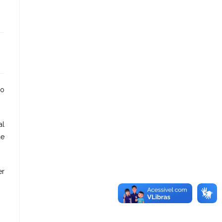
 o
al
de
er