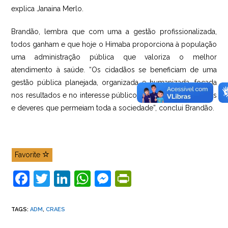
explica Janaina Merlo.
Brandão, lembra que com uma a gestão profissionalizada,
todos ganham e que hoje o Himaba proporciona à população
uma administração pública que valoriza o melhor
atendimento à saúde. “Os cidadãos se beneficiam de uma
gestão pública planejada, organizada e humanizada, focada
nos resultados e no interesse público, respeitando os direitos
e deveres que permeiam toda a sociedade”, conclui Brandão.
Favorite
F
T
Li
W
M
Pr
a
w
n
h
e
in
c
itt
k
at
ss
tF
TAGS
:
ADM
,
CRAES
e
er
e
s
e
ri