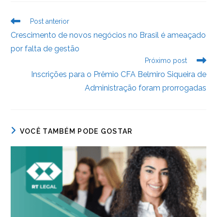
b
dI
A
n
e
Leia
Post anterior
o
n
p
g
n
mais
Crescimento de novos negócios no Brasil é ameaçado
artigos
o
p
er
dl
por falta de gestão
k
y
Próximo post
Inscrições para o Prêmio CFA Belmiro Siqueira de
Administração foram prorrogadas
VOCÊ TAMBÉM PODE GOSTAR