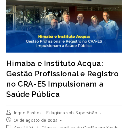
Himaba e Instituto Acqua:
Gestão Profissional e Registro
no CRA-ES Impulsionam a
Saúde Pública
Autor
Ingrid Banhos - Estagiária sob Supervisão
do
Post
15 de agosto de 2024
post:
publicado:
Categoria
Ano 2024
/
Câmara Temática de Gestão em Saúde