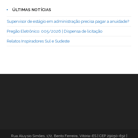
ÚLTIMAS NOTÍCIAS
Supervisor de estágio em administração precisa pagar a anuidade?
Pregão Eletrônico: 005/2026 | Dispensa de licitação
Relatos Inspiradores Sul e Sudeste
Rua Aluysio Simões, 172, Bento Ferreira, Vitória–ES | CEP 29050-632 |