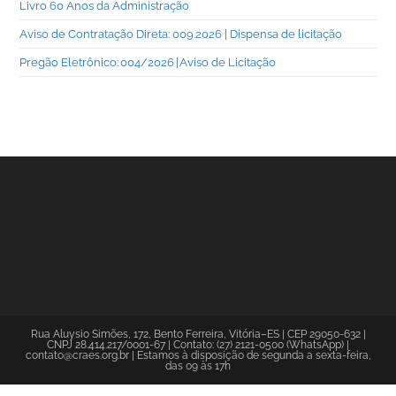
Livro 60 Anos da Administração
Aviso de Contratação Direta: 009.2026 | Dispensa de licitação
Pregão Eletrônico: 004/2026 | Aviso de Licitação
Rua Aluysio Simões, 172, Bento Ferreira, Vitória–ES | CEP 29050-632 |
CNPJ 28.414.217/0001-67 | Contato: (27) 2121-0500 (WhatsApp) |
contato@craes.org.br | Estamos à disposição de segunda a sexta-feira,
das 09 às 17h