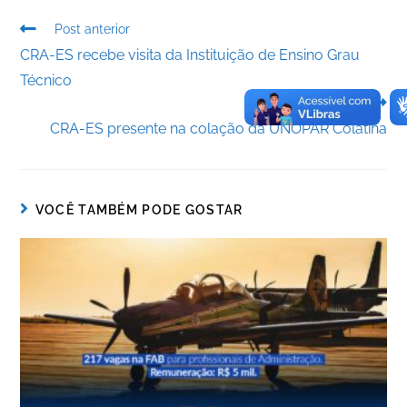
b
dI
A
n
e
Post anterior
o
n
p
g
n
CRA-ES recebe visita da Instituição de Ensino Grau
o
p
er
dl
Técnico
k
y
Próximo post
CRA-ES presente na colação da UNOPAR Colatina
VOCÊ TAMBÉM PODE GOSTAR