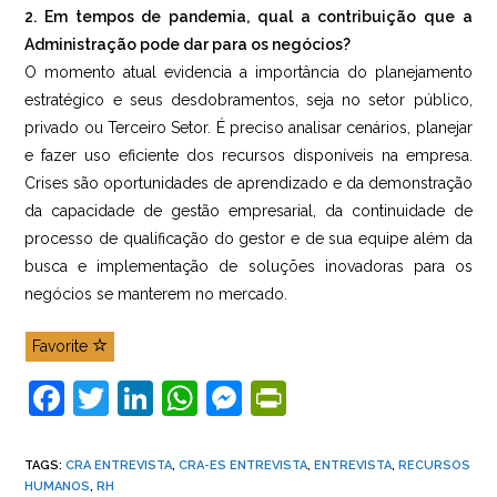
2. Em tempos de pandemia, qual a contribuição que a
Administração pode dar para os negócios?
O momento atual evidencia a importância do planejamento
estratégico e seus desdobramentos, seja no setor público,
privado ou Terceiro Setor. É preciso analisar cenários, planejar
e fazer uso eficiente dos recursos disponíveis na empresa.
Crises são oportunidades de aprendizado e da demonstração
da capacidade de gestão empresarial, da continuidade de
processo de qualificação do gestor e de sua equipe além da
busca e implementação de soluções inovadoras para os
negócios se manterem no mercado.
Favorite
F
T
Li
W
M
Pr
a
w
n
h
e
in
c
itt
k
at
ss
tF
TAGS
:
CRA ENTREVISTA
,
CRA-ES ENTREVISTA
,
ENTREVISTA
,
RECURSOS
HUMANOS
,
RH