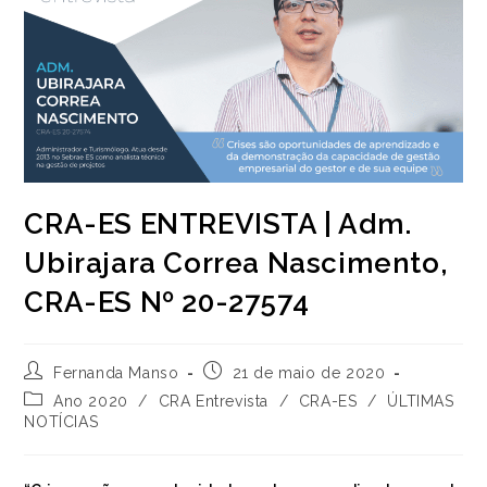
CRA-ES ENTREVISTA | Adm.
Ubirajara Correa Nascimento,
CRA-ES Nº 20-27574
Autor
Post
Fernanda Manso
21 de maio de 2020
do
publicado:
Categoria
Ano 2020
/
CRA Entrevista
/
CRA-ES
/
ÚLTIMAS
post:
do
NOTÍCIAS
post: