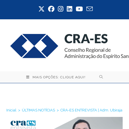
Ir
para
o
conteúdo
MAIS OPÇÕES: CLIQUE AQUI!
Blog
Inicial
>
ÚLTIMAS NOTÍCIAS
>
CRA-ES ENTREVISTA | Adm. Ubirajara C