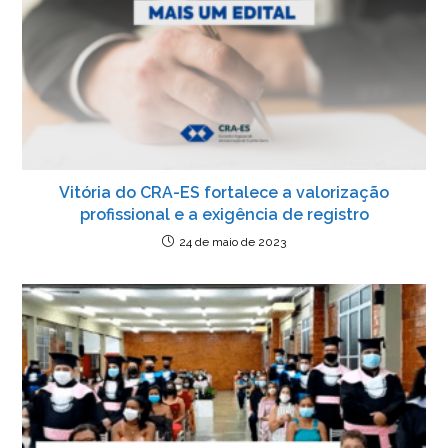
o
p
er
dl
k
y
Vitória do CRA-ES fortalece a valorização
profissional e a exigência de registro
24 de maio de 2023