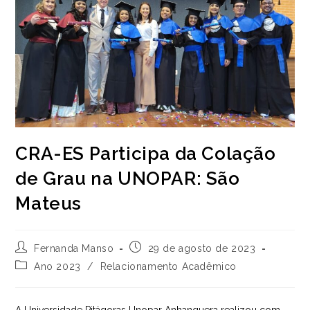
CRA-ES Participa da Colação
de Grau na UNOPAR: São
Mateus
Autor
Post
Fernanda Manso
29 de agosto de 2023
do
publicado:
Categoria
Ano 2023
/
Relacionamento Acadêmico
post:
do
post:
A Universidade Pitágoras Unopar Anhanguera realizou com