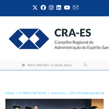
Ir
para
o
conteúdo
MAIS OPÇÕES: CLIQUE AQUI!
Blog
Inicial
>
ÚLTIMAS NOTÍCIAS
>
Ano 2023
>
CRA-ES Participa da Cola