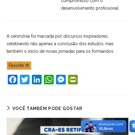
compromisso com o
desenvolvimento profissional.
A cerimônia foi marcada por discursos inspiradores,
celebrando não apenas a conclusão dos estudos, mas
também o início de novas jornadas para os formandos.
Favorite
F
T
Li
W
M
Pr
a
w
n
h
e
in
c
itt
k
at
ss
tF
e
er
e
s
e
ri
VOCÊ TAMBÉM PODE GOSTAR
b
dI
A
n
e
o
n
p
g
n