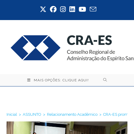
Ir
para
o
conteúdo
MAIS OPÇÕES: CLIQUE AQUI!
Blog
Inicial
>
ASSUNTO
>
Relacionamento Acadêmico
>
CRA-ES promove p