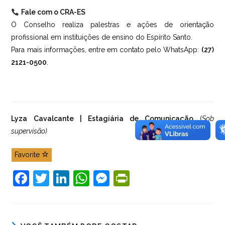
Fale com o CRA-ES
O Conselho realiza palestras e ações de orientação
profissional em instituições de ensino do Espírito Santo.
Para mais informações, entre em contato pelo WhatsApp:
(27)
2121-0500
.
Lyza Cavalcante | Estagiária de Comunicação
(
Sob
supervisão)
Favorite
F
T
Li
W
M
Pr
a
w
n
h
e
in
c
itt
k
at
ss
tF