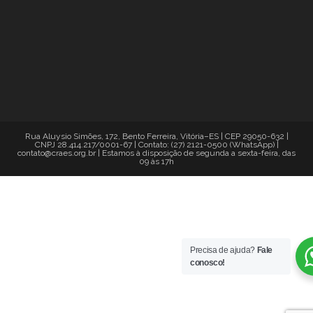
Rua Aluysio Simões, 172, Bento Ferreira, Vitória–ES | CEP 29050-632 |
CNPJ 28.414.217/0001-67 | Contato: (27) 2121-0500 (WhatsApp) |
contato@craes.org.br | Estamos à disposição de segunda a sexta-feira, das
09 às 17h
Precisa de ajuda?
Fale
conosco!