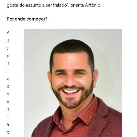
goste do assunto a ser tratado”, orienta Antônio.
Por onde começar?
A
n
t
ô
n
i
o
o
ri
e
n
t
a
o