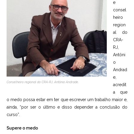
e
consel
heiro
region
al do
CRA-
RJ,
Antôni
o
Andrad
e,
.
Conselheiro regional do CRA-RJ, Antônio Andrade
acredit
a que
o medo possa estar em ter que escrever um trabalho maior e,
ainda, “por ser o último e disso depender a conclusão do
curso”.
Supere o medo