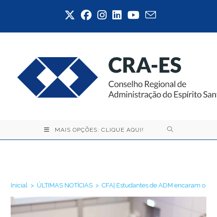
Ir
para
o
conteúdo
MAIS OPÇÕES: CLIQUE AQUI!
Blog
Inicial
>
ÚLTIMAS NOTÍCIAS
>
CFA| Estudantes de ADM encaram o desaf