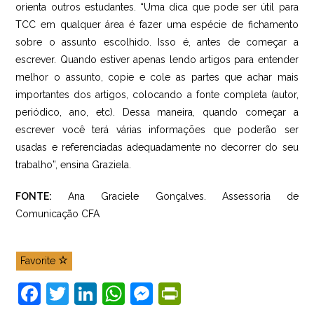
orienta outros estudantes. “Uma dica que pode ser útil para
TCC em qualquer área é fazer uma espécie de fichamento
sobre o assunto escolhido. Isso é, antes de começar a
escrever. Quando estiver apenas lendo artigos para entender
melhor o assunto, copie e cole as partes que achar mais
importantes dos artigos, colocando a fonte completa (autor,
periódico, ano, etc). Dessa maneira, quando começar a
escrever você terá várias informações que poderão ser
usadas e referenciadas adequadamente no decorrer do seu
trabalho”, ensina Graziela.
FONTE:
Ana Graciele Gonçalves. Assessoria de
Comunicação CFA
Favorite
F
T
Li
W
M
Pr