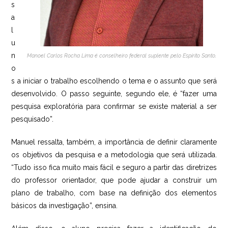
s
a
l
u
.
n
Manoel Carlos Rocha Lima é conselheiro federal suplente pelo Espírito Santo
o
s a iniciar o trabalho escolhendo o tema e o assunto que será
desenvolvido. O passo seguinte, segundo ele, é “fazer uma
pesquisa exploratória para confirmar se existe material a ser
pesquisado”.
Manuel ressalta, também, a importância de definir claramente
os objetivos da pesquisa e a metodologia que será utilizada.
“Tudo isso fica muito mais fácil e seguro a partir das diretrizes
do professor orientador, que pode ajudar a construir um
plano de trabalho, com base na definição dos elementos
básicos da investigação”, ensina.