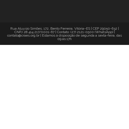
Rua Aluysio Simões, 172, Bento Ferreira, Vitória–ES | CEP 29050-632 |
CNPJ 28.414.217/0001-67 | Contato: (27) 2121-0500 (WhatsApp) |
contato@craes.org.br | Estamos à disposição de segunda a sexta-feira, das
09 às 17h