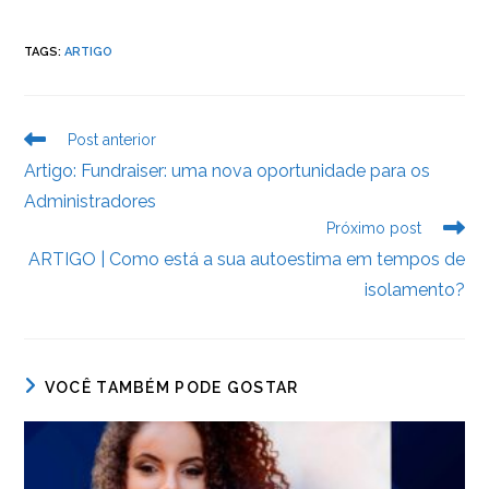
a
w
n
h
e
in
c
itt
k
at
ss
tF
TAGS
:
ARTIGO
e
er
e
s
e
ri
b
dI
A
n
e
o
n
p
g
n
Leia
Post anterior
mais
o
p
er
dl
Artigo: Fundraiser: uma nova oportunidade para os
artigos
Administradores
k
y
Próximo post
ARTIGO | Como está a sua autoestima em tempos de
isolamento?
VOCÊ TAMBÉM PODE GOSTAR