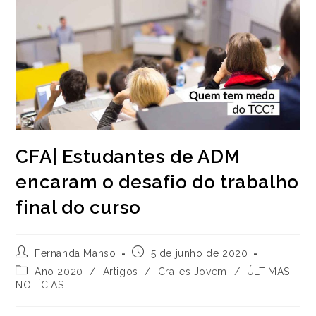
CFA| Estudantes de ADM
encaram o desafio do trabalho
final do curso
Autor
Post
Fernanda Manso
5 de junho de 2020
do
publicado:
Categoria
Ano 2020
/
Artigos
/
Cra-es Jovem
/
ÚLTIMAS
post:
do
NOTÍCIAS
post: