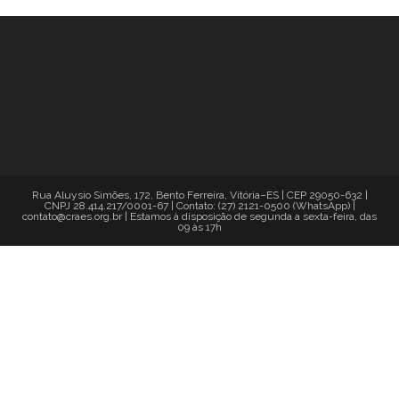
Rua Aluysio Simões, 172, Bento Ferreira, Vitória–ES | CEP 29050-632 |
CNPJ 28.414.217/0001-67 | Contato: (27) 2121-0500 (WhatsApp) |
contato@craes.org.br | Estamos à disposição de segunda a sexta-feira, das
09 às 17h