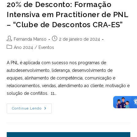
20% de Desconto: Formação
Intensiva em Practitioner de PNL
– “Clube de Descontos CRA-ES”
Autor
Post
Fernanda Manso
2 de janeiro de 2024
do
publicado:
Categoria
Ano 2024
/
Eventos
post:
do
post:
A PNL é aplicada com sucesso nos programas de
autodesenvolvimento, liderança, desenvolvimento de
equipes, alinhamento de competência, comunicação e
relacionamentos, vendas, atendimento ao cliente, motivação e
solução de conflitos. 11…
20%
Continue Lendo
De
Desconto:
Formação
Intensiva
Em
Practitioner