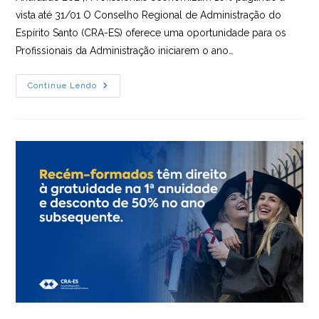
vista até 31/01 O Conselho Regional de Administração do
Espírito Santo (CRA-ES) oferece uma oportunidade para os
Profissionais da Administração iniciarem o ano…
Comece
Continue Lendo
O
Ano
Economizando:
Desconto
De
10%
Na
Anuidade
2024
Para
Pagamento
À
Vista
Até
31/01