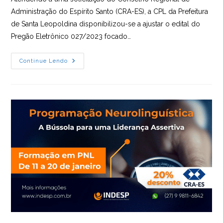
Administração do Espírito Santo (CRA-ES), a CPL da Prefeitura
de Santa Leopoldina disponibilizou-se a ajustar o edital do
Pregão Eletrônico 027/2023 focado…
Prefeitura
Continue Lendo
De
Santa
Leopoldina
Retifica
Edital
A
Pedido
Do
CRA-
ES