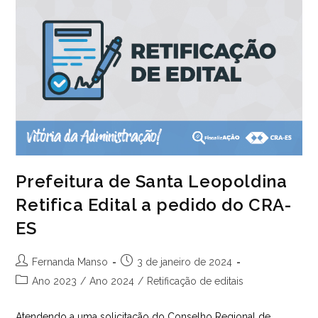
1ª
Anuidade
E
Desconto
De
50%
No
Ano
Subsequente.
Prefeitura de Santa Leopoldina
Retifica Edital a pedido do CRA-
ES
Autor
Post
Fernanda Manso
3 de janeiro de 2024
do
publicado:
Categoria
Ano 2023
/
Ano 2024
/
Retificação de editais
post:
do
post:
Atendendo a uma solicitação do Conselho Regional de