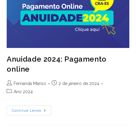
Anuidade 2024: Pagamento
online
Autor
Post
Fernanda Manso
2 de janeiro de 2024
do
publicado:
Categoria
Ano 2024
post:
do
post:
Anuidade
Continue Lendo
2024:
Pagamento
Online