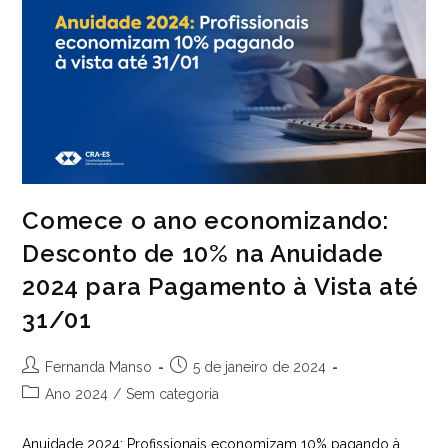
Comece o ano economizando:
Desconto de 10% na Anuidade
2024 para Pagamento à Vista até
31/01
Autor
Post
Fernanda Manso
5 de janeiro de 2024
do
publicado:
Categoria
Ano 2024
/
Sem categoria
post:
do
post:
Anuidade 2024: Profissionais economizam 10% pagando à