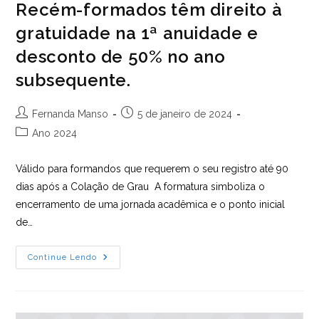
Recém-formados têm direito à
gratuidade na 1ª anuidade e
desconto de 50% no ano
subsequente.
Autor
Post
Fernanda Manso
5 de janeiro de 2024
do
publicado:
Categoria
Ano 2024
post:
do
post:
Válido para formandos que requerem o seu registro até 90
dias após a Colação de Grau A formatura simboliza o
encerramento de uma jornada acadêmica e o ponto inicial
de…
Recém-
Continue Lendo
Formados
Têm
Direito
À
Gratuidade
Na