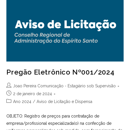
De
PNL
–
“Clube
De
Descontos
CRA-
ES”
Pregão Eletrônico Nº001/2024
Autor
Joao Pereira Comunicação - Estagiário sob Supervisão
do
Post
2 de janeiro de 2024
post:
publicado:
Categoria
Ano 2024
/
Aviso de Licitação e Dispensa
do
post:
OBJETO: Registro de preços para contratação de
empresa/profissional especializada(o) na confecção de