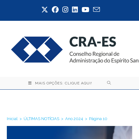
Ir
para
o
conteúdo
MAIS OPÇÕES: CLIQUE AQUI!
Ano 2024
Inicial
>
ÚLTIMAS NOTÍCIAS
>
Ano 2024
>
Página 10