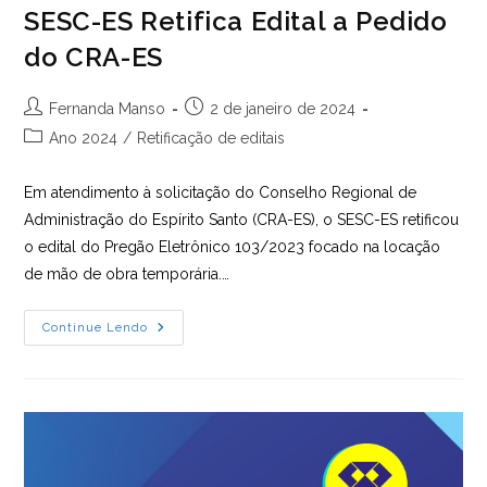
SESC-ES Retifica Edital a Pedido
do CRA-ES
Autor
Post
Fernanda Manso
2 de janeiro de 2024
do
publicado:
Categoria
Ano 2024
/
Retificação de editais
post:
do
post:
Em atendimento à solicitação do Conselho Regional de
Administração do Espírito Santo (CRA-ES), o SESC-ES retificou
o edital do Pregão Eletrônico 103/2023 focado na locação
de mão de obra temporária.…
SESC-
Continue Lendo
ES
Retifica
Edital
A
Pedido
Do
CRA-
ES