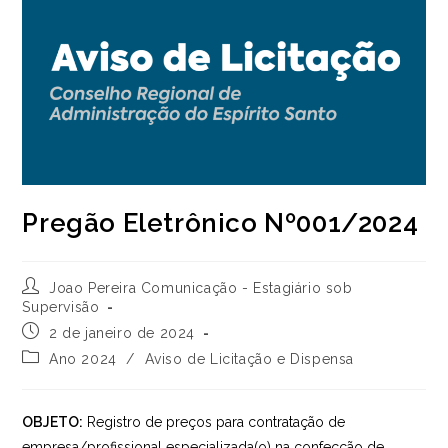
Pregão Eletrônico Nº001/2024
Autor
Joao Pereira Comunicação - Estagiário sob
do
Supervisão
post:
Post
2 de janeiro de 2024
publicado:
Categoria
Ano 2024
/
Aviso de Licitação e Dispensa
do
post:
OBJETO:
Registro de preços para contratação de
empresa/profissional especializada(o) na confecção de