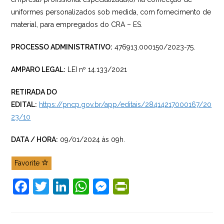
uniformes personalizados sob medida, com fornecimento de
material, para empregados do CRA – ES.
PROCESSO ADMINISTRATIVO:
476913.000150/2023-75.
AMPARO LEGAL:
LEI nº 14.133/2021
RETIRADA DO
EDITAL:
https://pncp.gov.br/app/editais/28414217000167/20
23/10
DATA / HORA:
09/01/2024 às 09h.
Favorite
F
T
Li
W
M
Pr
a
w
n
h
e
in
c
itt
k
at
ss
tF