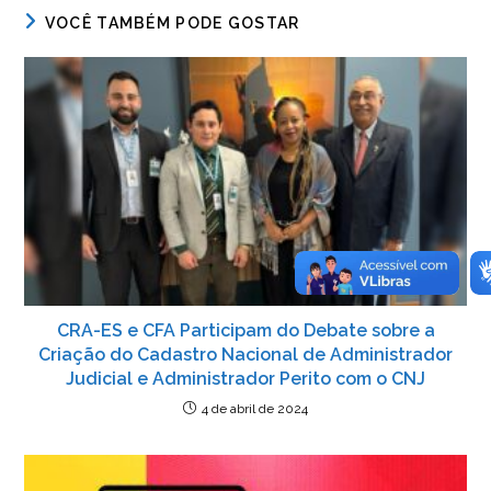
e
er
e
s
e
ri
VOCÊ TAMBÉM PODE GOSTAR
b
dI
A
n
e
o
n
p
g
n
o
p
er
dl
k
y
CRA-ES e CFA Participam do Debate sobre a
Criação do Cadastro Nacional de Administrador
Judicial e Administrador Perito com o CNJ
4 de abril de 2024