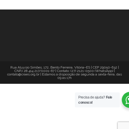
Rua Aluysio Simões, 172, Bento Ferreira, Vitória–ES | CEP 29050-632 |
CNPJ 28.414.217/0001-67 | Contato: (27) 2121-0500 (WhatsApp) |
contato@craes.org.br | Estamos à disposição de segunda a sexta-feira, das
09 às 17h
Precisa de ajuda?
Fale
conosco!