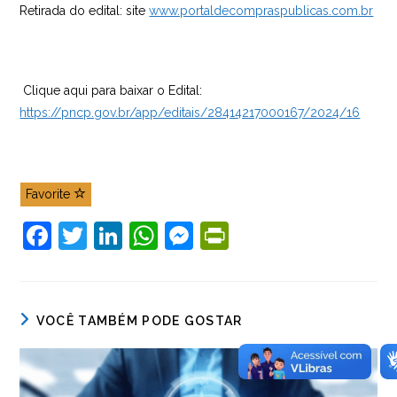
Retirada do edital: site
www.portaldecompraspublicas.com.br
Clique aqui para baixar o Edital:
https://pncp.gov.br/app/editais/28414217000167/2024/16
Favorite
F
T
Li
W
M
Pr
a
w
n
h
e
in
c
itt
k
at
ss
tF
e
er
e
s
e
ri
VOCÊ TAMBÉM PODE GOSTAR
b
dI
A
n
e
o
n
p
g
n