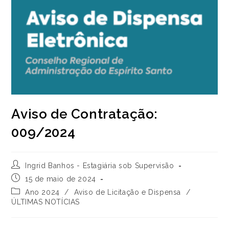
Aviso de Contratação:
009/2024
Autor
Ingrid Banhos - Estagiária sob Supervisão
do
Post
15 de maio de 2024
post:
publicado:
Categoria
Ano 2024
/
Aviso de Licitação e Dispensa
/
do
ÚLTIMAS NOTÍCIAS
post: