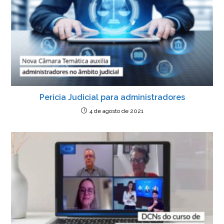
o
p
er
dl
k
y
Perícia Judicial para administradores
4 de agosto de 2021