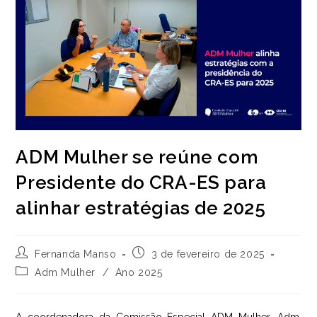
ADM Mulher se reúne com
Presidente do CRA-ES para
alinhar estratégias de 2025
Autor
Post
Fernanda Manso
3 de fevereiro de 2025
do
publicado:
Categoria
Adm Mulher
/
Ano 2025
post:
do
post: