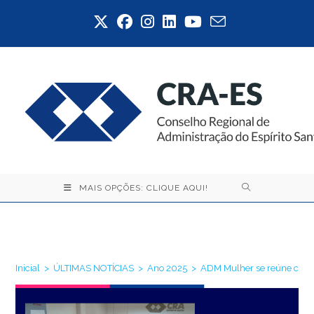
Ir
para
o
conteúdo
MAIS OPÇÕES: CLIQUE AQUI!
Blog
Inicial
>
ÚLTIMAS NOTÍCIAS
>
Ano 2025
>
ADM Mulher se reúne com P