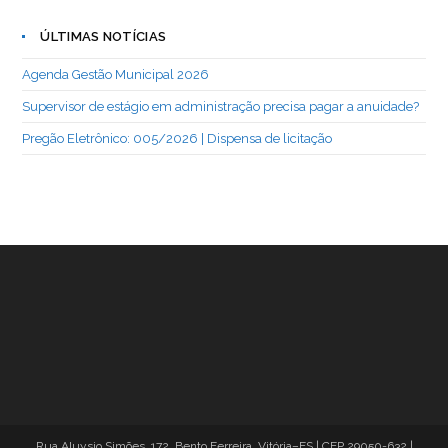
ÚLTIMAS NOTÍCIAS
Agenda Gestão Municipal 2026
Supervisor de estágio em administração precisa pagar a anuidade?
Pregão Eletrônico: 005/2026 | Dispensa de licitação
Rua Aluysio Simões, 172, Bento Ferreira, Vitória–ES | CEP 29050-632 |