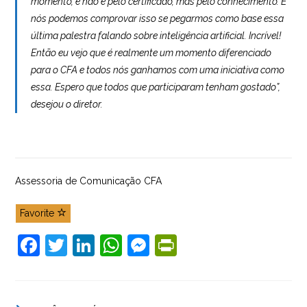
momento, e não é pelo certificado, mas pelo conhecimento. E
nós podemos comprovar isso se pegarmos como base essa
última palestra falando sobre inteligência artificial. Incrível!
Então eu vejo que é realmente um momento diferenciado
para o CFA e todos nós ganhamos com uma iniciativa como
essa. Espero que todos que participaram tenham gostado”,
desejou o diretor.
Assessoria de Comunicação CFA
Favorite
F
T
Li
W
M
Pr
a
w
n
h
e
in
c
itt
k
at
ss
tF