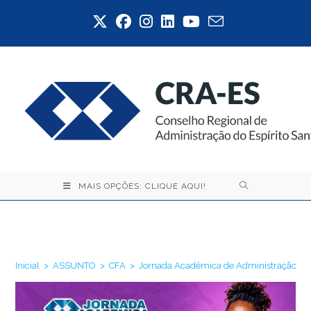
Ir
para
o
conteúdo
MAIS OPÇÕES: CLIQUE AQUI!
Blog
Inicial
>
ASSUNTO
>
CFA
>
Jornada Acadêmica de Administração conq