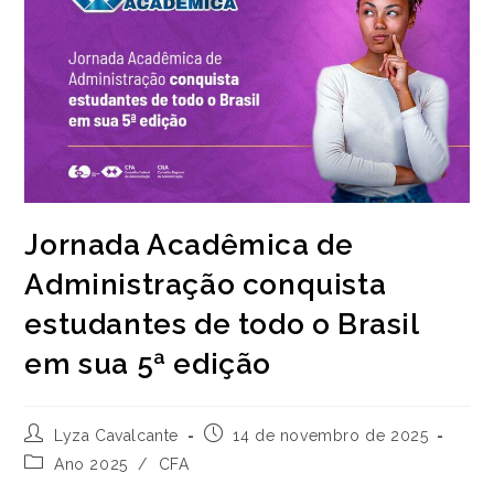
Jornada Acadêmica de
Administração conquista
estudantes de todo o Brasil
em sua 5ª edição
Autor
Post
Lyza Cavalcante
14 de novembro de 2025
do
publicado:
Categoria
Ano 2025
/
CFA
post:
do