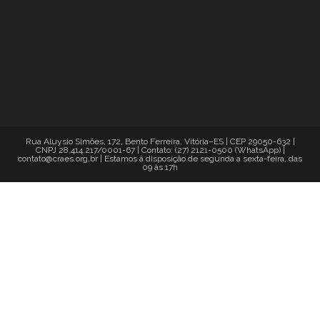
Rua Aluysio Simões, 172, Bento Ferreira, Vitória–ES | CEP 29050-632 |
CNPJ 28.414.217/0001-67 | Contato: (27) 2121-0500 (WhatsApp) |
contato@craes.org.br | Estamos à disposição de segunda a sexta-feira, das
09 às 17h