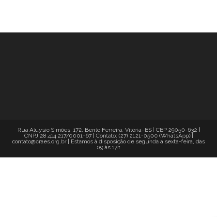
Rua Aluysio Simões, 172, Bento Ferreira, Vitória–ES | CEP 29050-632 |
CNPJ 28.414.217/0001-67 | Contato: (27) 2121-0500 (WhatsApp) |
contato@craes.org.br | Estamos à disposição de segunda a sexta-feira, das
09 às 17h