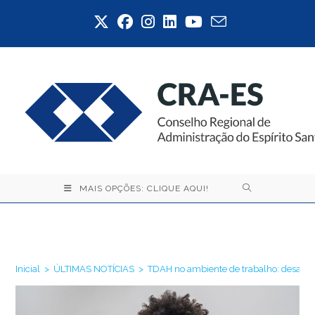
Ir
para
o
conteúdo
MAIS OPÇÕES: CLIQUE AQUI!
Blog
Inicial
>
ÚLTIMAS NOTÍCIAS
>
TDAH no ambiente de trabalho: desafios