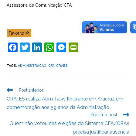
Assessoria de Comunicação CFA
Favorite
F
T
Li
W
M
Pr
a
w
n
h
e
in
c
itt
k
at
ss
tF
TAGS
:
ADMINISTRAÇÃO
,
CFA
,
CRAES
e
er
e
s
e
ri
b
dI
A
n
e
Leia
Post anterior
o
n
p
g
n
mais
CRA-ES realiza Adm Talks Itinerante em Aracruz em
artigos
o
p
er
dl
comemoração aos 59 anos da Administração
k
y
Próximo post
Quem não votou nas eleições do Sistema CFA/CRAs
precisa justificar ausência