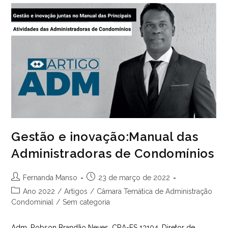
Gestão e inovação:Manual das
Administradoras de Condomínios
Autor
Post
Fernanda Manso
23 de março de 2022
do
publicado:
Categoria
Ano 2022
/
Artigos
/
Câmara Temática de Administração
post:
do
Condominial
/
Sem categoria
post:
Adm. Robson Brandão Neves, CRA-ES 13104, Diretor de