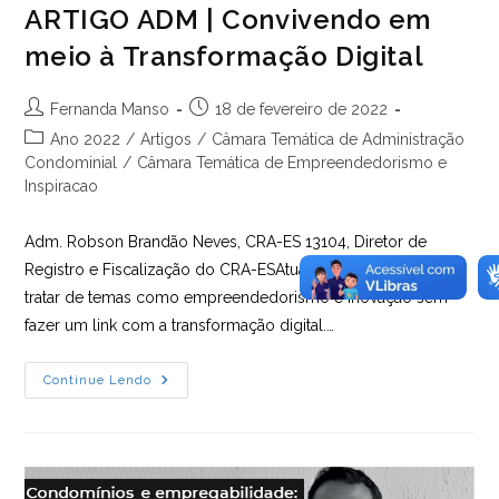
ARTIGO ADM | Convivendo em
meio à Transformação Digital
Autor
Post
Fernanda Manso
18 de fevereiro de 2022
do
publicado:
Categoria
Ano 2022
/
Artigos
/
Câmara Temática de Administração
post:
do
Condominial
/
Câmara Temática de Empreendedorismo e
post:
Inspiracao
Adm. Robson Brandão Neves, CRA-ES 13104, Diretor de
Registro e Fiscalização do CRA-ESAtualmente, não podemos
tratar de temas como empreendedorismo e inovação sem
fazer um link com a transformação digital.…
ARTIGO
Continue Lendo
ADM
|
Convivendo
Em
Meio
À
Transformação