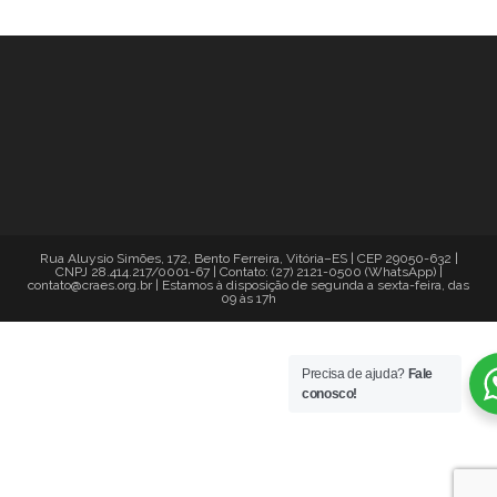
Rua Aluysio Simões, 172, Bento Ferreira, Vitória–ES | CEP 29050-632 |
CNPJ 28.414.217/0001-67 | Contato: (27) 2121-0500 (WhatsApp) |
contato@craes.org.br | Estamos à disposição de segunda a sexta-feira, das
09 às 17h
Precisa de ajuda?
Fale
conosco!