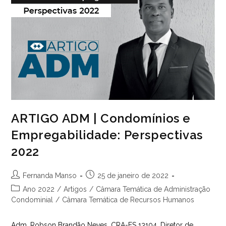
Digital
ARTIGO ADM | Condomínios e
Empregabilidade: Perspectivas
2022
Autor
Post
Fernanda Manso
25 de janeiro de 2022
do
publicado:
Categoria
Ano 2022
/
Artigos
/
Câmara Temática de Administração
post:
do
Condominial
/
Câmara Temática de Recursos Humanos
post:
Adm. Robson Brandão Neves, CRA-ES 13104, Diretor de