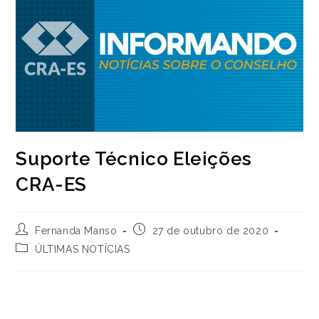
Suporte Técnico Eleições
CRA-ES
Autor
Post
Fernanda Manso
27 de outubro de 2020
do
publicado:
Categoria
ÚLTIMAS NOTÍCIAS
post:
do
post: