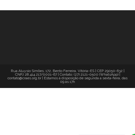
Rua Aluysio Simões, 172, Bento Ferreira, Vitória–ES | CEP 29050-632 |
CNPJ 28.414.217/0001-67 | Contato: (27) 2121-0500 (WhatsApp) |
contato@craes.org.br | Estamos à disposição de segunda a sexta-feira, das
09 às 17h