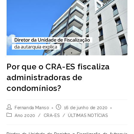
Por que o CRA-ES fiscaliza
administradoras de
condomínios?
Autor
Post
Fernanda Manso
16 de junho de 2020
do
publicado:
Categoria
Ano 2020
/
CRA-ES
/
ÚLTIMAS NOTÍCIAS
post:
do
post: