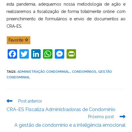
esta pandemia, adequamos nossa metodologia de ação e
realizaremos a fiscalização de forma totalmente online com
preenchimento de formulários e envio de documentos ao
CRA-ES.
Favorite
F
T
Li
W
M
Pr
a
w
n
h
e
in
c
itt
k
at
ss
tF
TAGS
:
ADMINISTRAÇÃO CONDOMINIAL.
,
CONDOMÍNIOS
,
GESTÃO
CONDOMINIAL
e
er
e
s
e
ri
b
dI
A
n
e
o
n
p
g
n
Leia
Post anterior
mais
o
p
er
dl
CRA-ES Fiscaliza Administradoras de Condomínio
artigos
k
y
Próximo post
A gestão de condomínio e a inteligência emocional