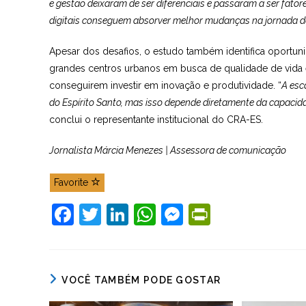
e gestão deixaram de ser diferenciais e passaram a ser fato
digitais conseguem absorver melhor mudanças na jornada d
Apesar dos desafios, o estudo também identifica oportunid
grandes centros urbanos em busca de qualidade de vida 
conseguirem investir em inovação e produtividade. “
A esc
do Espírito Santo, mas isso depende diretamente da capacid
conclui o representante institucional do CRA-ES.
Jornalista Márcia Menezes | Assessora de comunicação
Favorite
F
T
Li
W
M
Pr
a
w
n
h
e
in
c
itt
k
at
ss
tF
e
er
e
s
e
ri
VOCÊ TAMBÉM PODE GOSTAR
b
dI
A
n
e