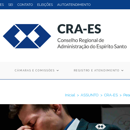
ES
SEI
CONTATO
ELEIÇÕES
AUTOATENDIMENTO
CÂMARAS E COMISSÕES
REGISTRO E ATENDIMENTO
Inicial
>
ASSUNTO
>
CRA-ES
>
Pes