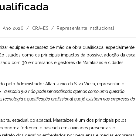
ualificada
tegoria
Ano 2026
/
CRA-ES
/
Representante Institucional
o
st:
nizar equipes e escassez de mão de obra qualificada, especialmente
ão listados como os principais impactos da possível adoção da esca
lizado com 30 empresários e gestores de Marataízes e cidades
do pelo Administrador Allan Junio da Silva Vieira, representante
, “
a escala 5×2 não pode ser analisada apenas como uma questão
, tecnologia e qualificação profissional que já existiam nas empresas do
tal estadual do abacaxi, Marataízes é um dos principais polos
Com economia fortemente baseada em atividades presenciais e
m retrato dos desafios enfrentados por pequenas e médias empresas