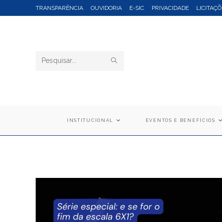
Ir
TRANSPARÊNCIA
OUVIDORIA
E-SIC
PRIVACIDADE
LICITAÇÕ
para
o
conteúdo
ENVIAR
Pesquisar
PESQUISA
neste
site
INSTITUCIONAL
EVENTOS E BENEFÍCIOS
Blog