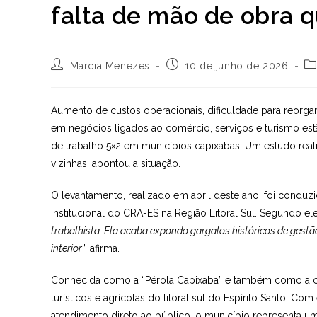
falta de mão de obra q
Autor
Post
Ca
Marcia Menezes
10 de junho de 2026
do
publicado:
d
post:
po
Aumento de custos operacionais, dificuldade para reorga
em negócios ligados ao comércio, serviços e turismo est
de trabalho 5×2 em municípios capixabas. Um estudo rea
vizinhas, apontou a situação.
O levantamento, realizado em abril deste ano, foi conduzi
institucional do CRA-ES na Região Litoral Sul. Segundo ele
trabalhista. Ela acaba expondo gargalos históricos de gestão
interior
”, afirma.
Conhecida como a “Pérola Capixaba” e também como a capi
turísticos e agrícolas do litoral sul do Espírito Santo. 
atendimento direto ao público, o município representa u