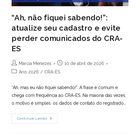
“Ah, não fiquei sabendo!”:
atualize seu cadastro e evite
perder comunicados do CRA-
ES
Autor
Post
Marcia Menezes
10 de abril de 2026
do
publicado:
Categoria
Ano 2026
/
CRA-ES
post:
do
post:
“Ah, mas eu não fiquei sabendo!”. A frase é comum e
chega com frequência ao CRA-ES. Na maioria das vezes,
o motivo é simples: os dados de contato do registrado…
“Ah,
Continue Lendo
Não
Fiquei
Sabendo!”:
Atualize