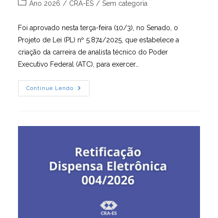
Categoria
Ano 2026
/
CRA-ES
/
Sem categoria
post:
do
post:
Foi aprovado nesta terça-feira (10/3), no Senado, o
Projeto de Lei (PL) nº 5.874/2025, que estabelece a
criação da carreira de analista técnico do Poder
Executivo Federal (ATC), para exercer…
PL
Continue Lendo
5.874/2025
Reestrutura
Cargos
E
Carreiras
E
Deve
Beneficiar
Mais
De
200
Mil
Pessoas