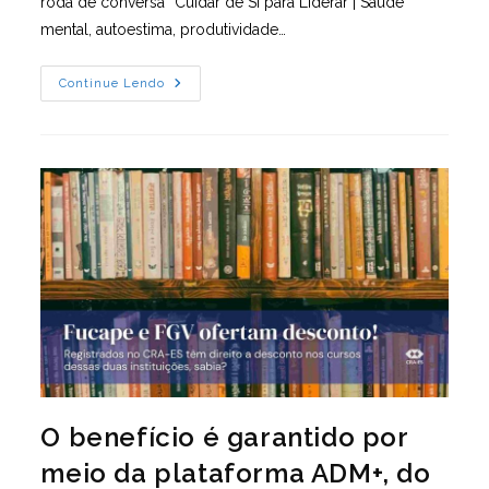
roda de conversa “Cuidar de Si para Liderar | Saúde
mental, autoestima, produtividade…
Saúde
Continue Lendo
Mental,
Autoconfiança
E
Os
Desafios
Da
Mulher
Estiveram
No
Centro
Das
Reflexões
O benefício é garantido por
meio da plataforma ADM+, do