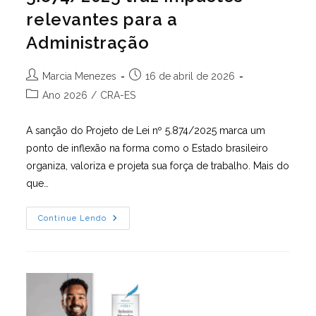
relevantes para a
Administração
Autor
Post
Marcia Menezes
16 de abril de 2026
do
publicado:
Categoria
Ano 2026
/
CRA-ES
post:
do
post:
A sanção do Projeto de Lei nº 5.874/2025 marca um
ponto de inflexão na forma como o Estado brasileiro
organiza, valoriza e projeta sua força de trabalho. Mais do
que…
A
Continue Lendo
Sanção
Do
Projeto
De
Lei
Nº
5.874/2025
Traz
Impactos