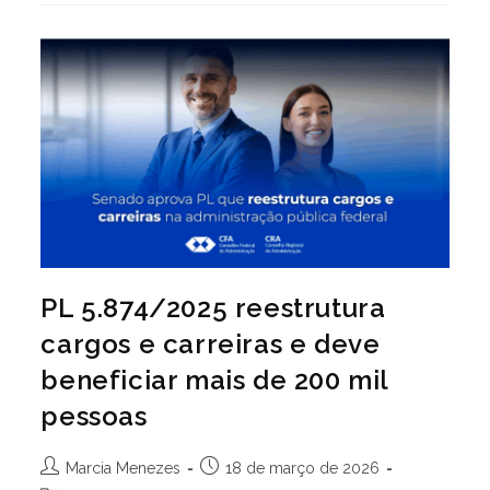
–
Leilão: 001/2026
PL 5.874/2025 reestrutura
cargos e carreiras e deve
beneficiar mais de 200 mil
pessoas
Autor
Post
Marcia Menezes
18 de março de 2026
do
publicado: