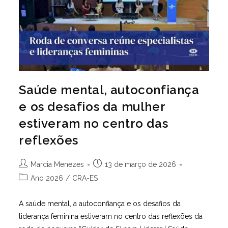
Saúde mental, autoconfiança
e os desafios da mulher
estiveram no centro das
reflexões
Autor
Post
Marcia Menezes
13 de março de 2026
do
publicado:
Categoria
Ano 2026
/
CRA-ES
post:
do
post:
A saúde mental, a autoconfiança e os desafios da
liderança feminina estiveram no centro das reflexões da