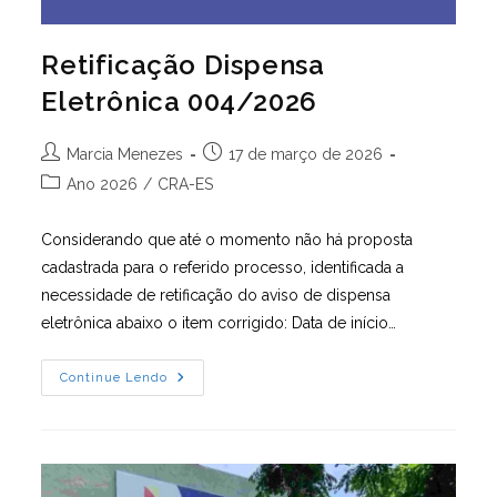
Retificação Dispensa
Eletrônica 004/2026
Autor
Post
Marcia Menezes
17 de março de 2026
do
publicado:
Categoria
Ano 2026
/
CRA-ES
post:
do
post:
Considerando que até o momento não há proposta
cadastrada para o referido processo, identificada a
necessidade de retificação do aviso de dispensa
eletrônica abaixo o item corrigido: Data de início…
Retificação
Continue Lendo
Dispensa
Eletrônica
004/2026