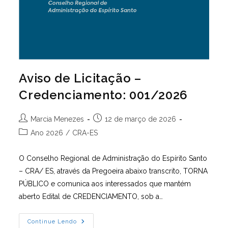
Aviso de Licitação –
Credenciamento: 001/2026
Autor
Post
Marcia Menezes
12 de março de 2026
do
publicado:
Categoria
Ano 2026
/
CRA-ES
post:
do
post:
O Conselho Regional de Administração do Espírito Santo
– CRA/ ES, através da Pregoeira abaixo transcrito, TORNA
PÚBLICO e comunica aos interessados que mantém
aberto Edital de CREDENCIAMENTO, sob a…
Aviso
Continue Lendo