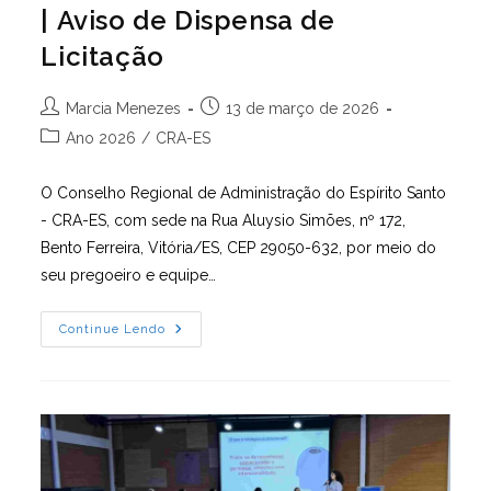
| Aviso de Dispensa de
Licitação
Autor
Post
Marcia Menezes
13 de março de 2026
do
publicado:
Categoria
Ano 2026
/
CRA-ES
post:
do
post:
O Conselho Regional de Administração do Espírito Santo
- CRA-ES, com sede na Rua Aluysio Simões, nº 172,
Bento Ferreira, Vitória/ES, CEP 29050-632, por meio do
seu pregoeiro e equipe…
Dispensa
Continue Lendo
Eletrônica: 004/2026
| Aviso
De
Dispensa
De
Licitação