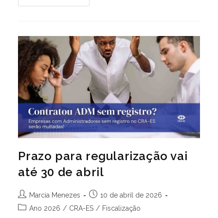
ES
Informa
Alteração
No
Expediente
Devido
A
Feriado
Estadual
Prazo para regularização vai
até 30 de abril
Autor
Post
Marcia Menezes
10 de abril de 2026
do
publicado:
Categoria
Ano 2026
/
CRA-ES
/
Fiscalização
post:
do