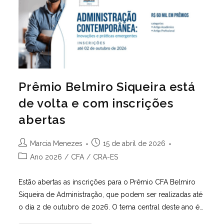
Relevantes
Para
A
Administração
Prêmio Belmiro Siqueira está
de volta e com inscrições
abertas
Autor
Post
Marcia Menezes
15 de abril de 2026
do
publicado:
Categoria
Ano 2026
/
CFA
/
CRA-ES
post:
do
post:
Estão abertas as inscrições para o Prêmio CFA Belmiro
Siqueira de Administração, que podem ser realizadas até
o dia 2 de outubro de 2026. O tema central deste ano é…