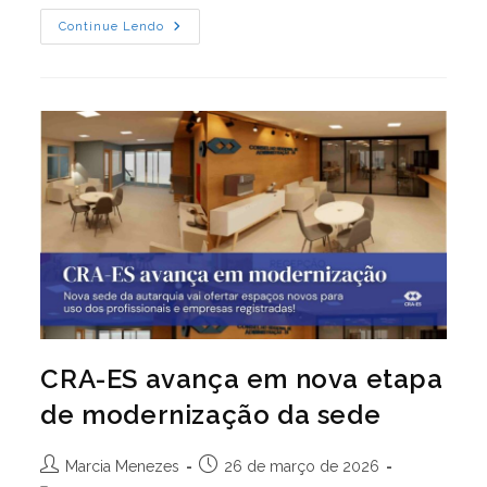
A
Continue Lendo
Correção
Foi
Realizada
Após
Solicitação
Formal
Do
Conselho
CRA-ES avança em nova etapa
de modernização da sede
Autor
Post
Marcia Menezes
26 de março de 2026