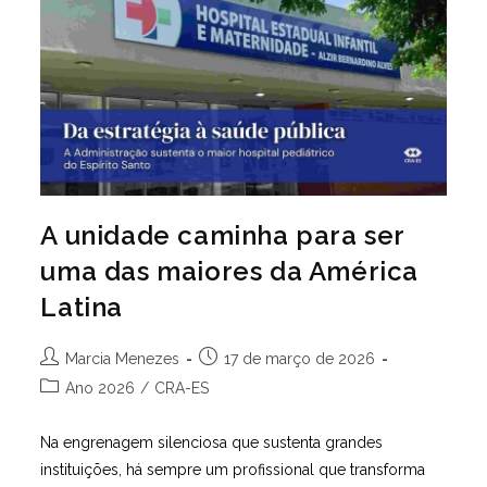
A unidade caminha para ser
uma das maiores da América
Latina
Autor
Post
Marcia Menezes
17 de março de 2026
do
publicado:
Categoria
Ano 2026
/
CRA-ES
post:
do
post:
Na engrenagem silenciosa que sustenta grandes
instituições, há sempre um profissional que transforma