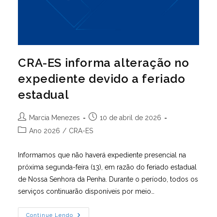
CRA-ES informa alteração no
expediente devido a feriado
estadual
Autor
Post
Marcia Menezes
10 de abril de 2026
do
publicado:
Categoria
Ano 2026
/
CRA-ES
post:
do
post:
Informamos que não haverá expediente presencial na
próxima segunda-feira (13), em razão do feriado estadual
de Nossa Senhora da Penha. Durante o período, todos os
serviços continuarão disponíveis por meio…
CRA-
Continue Lendo