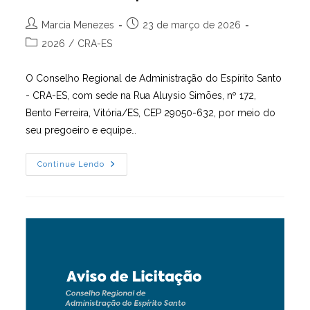
Autor
Post
Marcia Menezes
23 de março de 2026
do
publicado:
Categoria
2026
/
CRA-ES
post:
do
post:
O Conselho Regional de Administração do Espírito Santo
- CRA-ES, com sede na Rua Aluysio Simões, nº 172,
Bento Ferreira, Vitória/ES, CEP 29050-632, por meio do
seu pregoeiro e equipe…
Dispensa
Continue Lendo
Eletrônica: 005/2026
| Aviso
De
Dispensa