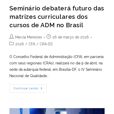
Seminário debaterá futuro das
matrizes curriculares dos
cursos de ADM no Brasil
Autor
Post
Marcia Menezes
26 de março de 2026
do
publicado:
Categoria
2026
/
CFA
/
CRA-ES
post:
do
post:
O Conselho Federal de Administração (CFA), em parceria
com seus regionais (CRAs), realizará no dia 9 de abril, na
sede da autarquia federal, em Brasília-DF, o IV Seminário
Nacional de Qualidade…
Seminário
Continue Lendo
Debaterá
Futuro
Das
Matrizes
Curriculares
Dos
Cursos