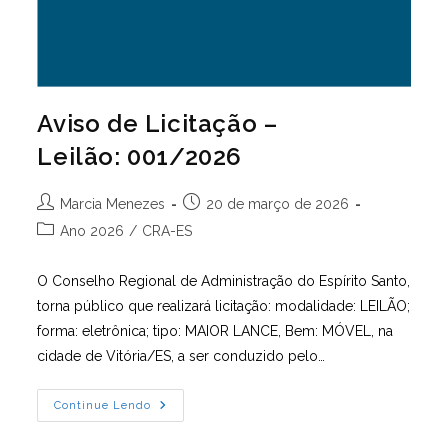
Aviso de Licitação –
Leilão: 001/2026
Autor
Post
Marcia Menezes
20 de março de 2026
do
publicado:
Categoria
Ano 2026
/
CRA-ES
post:
do
post:
O Conselho Regional de Administração do Espírito Santo,
torna público que realizará licitação: modalidade: LEILÃO;
forma: eletrônica; tipo: MAIOR LANCE, Bem: MÓVEL, na
cidade de Vitória/ES, a ser conduzido pelo…
Aviso
Continue Lendo
De
Licitação