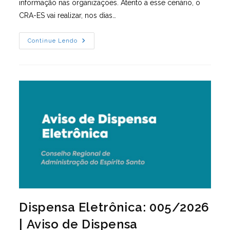
informação nas organizações. Atento a esse cenário, o
CRA-ES vai realizar, nos dias…
Imersão
Continue Lendo
É
Gratuita
E
Será
Nos
Dias
15,
16
E
17
De
Abril
Dispensa Eletrônica: 005/2026
| Aviso de Dispensa