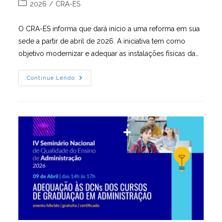
do
publicado:
Categoria
2026
/
CRA-ES
post:
do
post:
O CRA-ES informa que dará início a uma reforma em sua
sede a partir de abril de 2026. A iniciativa tem como
objetivo modernizar e adequar as instalações físicas da…
CRA-
Continue Lendo
ES
Avança
Em
Nova
Etapa
De
Modernização
Da
Sede