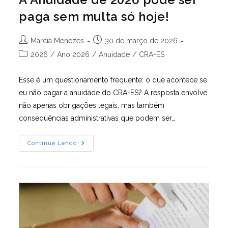
paga sem multa só hoje!
Autor
Post
Marcia Menezes
30 de março de 2026
do
publicado:
Categoria
2026
/
Ano 2026
/
Anuidade
/
CRA-ES
post:
do
post:
Esse é um questionamento frequente: o que acontece se
eu não pagar a anuidade do CRA-ES? A resposta envolve
não apenas obrigações legais, mas também
consequências administrativas que podem ser…
A
Continue Lendo
Anuidade
De
2026
Pode
Ser
Paga
Sem
Multa
Só
Hoje!