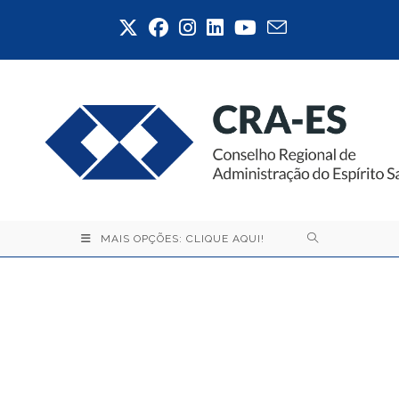
Ir
para
o
conteúdo
MAIS OPÇÕES: CLIQUE AQUI!
A sanção do Projeto de
Lei nº 5.874/2025 traz