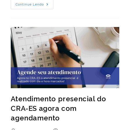
Prêmio
Continue Lendo
Belmiro
Siqueira
Está
De
Volta
E
Com
Inscrições
Abertas
Atendimento presencial do
CRA-ES agora com
agendamento