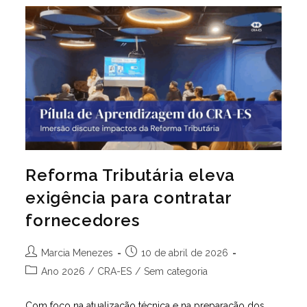
Seu
Cadastro
E
Evite
Perder
Comunicados
Do
CRA-
ES
Reforma Tributária eleva
exigência para contratar
fornecedores
Autor
Post
Marcia Menezes
10 de abril de 2026
do
publicado:
Categoria
Ano 2026
/
CRA-ES
/
Sem categoria
post:
do
post:
Com foco na atualização técnica e na preparação dos