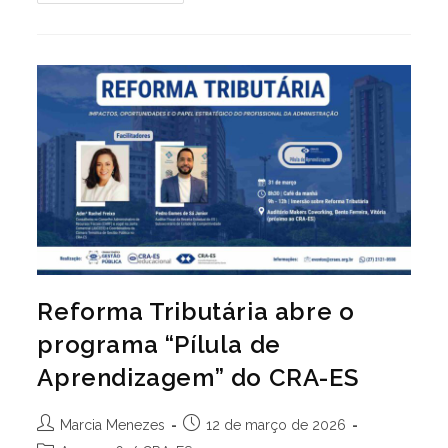
De
Licitação
–
Credenciamento: 001/2026
Reforma Tributária abre o
programa “Pílula de
Aprendizagem” do CRA-ES
Autor
Post
Marcia Menezes
12 de março de 2026
do
publicado: