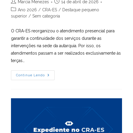
Autor
Post
Marcia Menezes
14 de abril de 2026
do
publicado:
Categoria
Ano 2026
/
CRA-ES
/
Destaque pequeno
post:
do
superior
/
Sem categoria
post:
O CRA-ES reorganizou o atendimento presencial para
garantir a continuidade dos serviços durante as
intervenções na sede da autarquia. Por isso, os
atendimentos passam a ser realizados exclusivamente às
terças…
Atendimento
Continue Lendo
Presencial
Do
CRA-
ES
Agora
Com
Agendamento