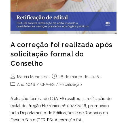
A correção foi realizada após
solicitação formal do
Conselho
Autor
Post
Marcia Menezes
28 de março de 2026
do
publicado:
Categoria
Ano 2026
/
CRA-ES
/
Fiscalização
post:
do
post:
A atuação técnica do CRA-ES resultou na retificação do
edital do Pregão Eletrônico nº 002/2026, promovido
pelo Departamento de Edificações e de Rodovias do
Espírito Santo (DER-ES). A correção foi…