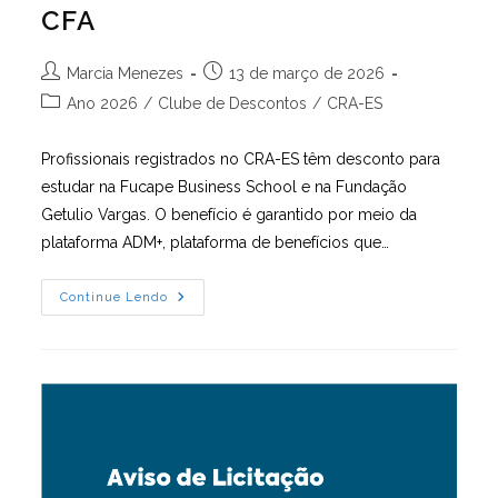
CFA
Autor
Post
Marcia Menezes
13 de março de 2026
do
publicado:
Categoria
Ano 2026
/
Clube de Descontos
/
CRA-ES
post:
do
post:
Profissionais registrados no CRA-ES têm desconto para
estudar na Fucape Business School e na Fundação
Getulio Vargas. O benefício é garantido por meio da
plataforma ADM+, plataforma de benefícios que…
O
Continue Lendo
Benefício
É
Garantido
Por
Meio
Da
Plataforma
ADM+,
Do
CFA