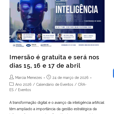
De
ADM
No
Brasil
Imersão é gratuita e será nos
dias 15, 16 e 17 de abril
Autor
Post
Marcia Menezes
24 de março de 2026
do
publicado:
Categoria
Ano 2026
/
Calendário de Eventos
/
CRA-
post:
do
ES
/
Eventos
post:
A transformação digital e o avanço da inteligência artificial
têm ampliado a importância da gestão estratégica da