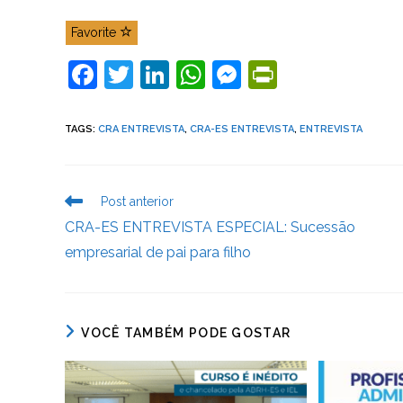
Favorite
F
T
Li
W
M
Pr
a
w
n
h
e
in
c
itt
k
at
ss
tF
TAGS
:
CRA ENTREVISTA
,
CRA-ES ENTREVISTA
,
ENTREVISTA
e
er
e
s
e
ri
b
dI
A
n
e
Leia
Post anterior
o
n
p
g
n
mais
CRA-ES ENTREVISTA ESPECIAL: Sucessão
artigos
o
p
er
dl
empresarial de pai para filho
k
y
VOCÊ TAMBÉM PODE GOSTAR