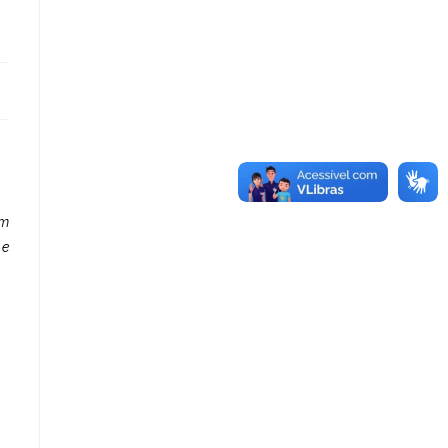
em
 e