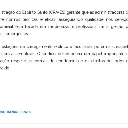
istração do Espírito Santo (CRA-ES) garante que as administradoras 
 normas técnicas e éticas, assegurando qualidade nos serviç
minial está focada em modernizar e profissionalizar a gestão 
gias emergentes.
 estações de carregamento elétrico é facultativa, porém a crescen
ão em assembleias. O síndico desempenha um papel importante 
lação respeite as normas do condomínio e os direitos de todos 
cido.
ONDOMINIAL
,
CRAES