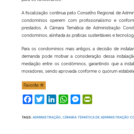
A fiscalização contínua pelo Conselho Regional de Admin
condomínios operem com profissionalismo e conforme
prestados. A Câmara Temática de Administração Condo
condomínios, alinhada às práticas sustentáveis e tecnolo
Para os condomínios mais antigos, a decisão de instalar
demanda pode motivar a consideração dessa instalaç
mediação entre os condôminos, garantindo que a insta
moradores, sendo aprovada conforme o quórum estabele
Favorite
F
T
Li
W
M
Pr
a
w
n
h
e
in
c
itt
k
at
ss
tF
TAGS
:
ADMINISTRAÇÃO
,
CÂMARA TEMÁTICA DE ADMINISTRAÇÃO C
e
er
e
s
e
ri