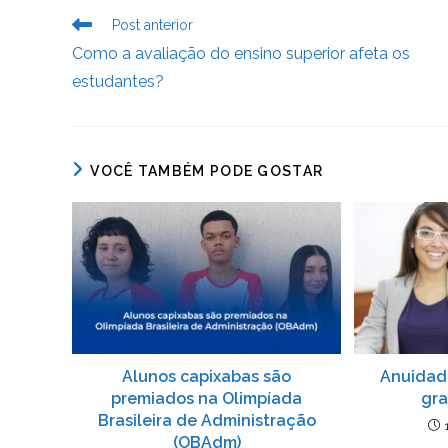
b
dI
A
n
e
Leia
Post anterior
o
n
p
g
n
mais
Como a avaliação do ensino superior afeta os
artigos
o
p
er
dl
estudantes?
k
y
VOCÊ TAMBÉM PODE GOSTAR
Alunos capixabas são
Anuidade
premiados na Olimpíada
gr
Brasileira de Administração
(OBAdm)