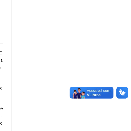
 O
ia
om
 o
ue
os
do