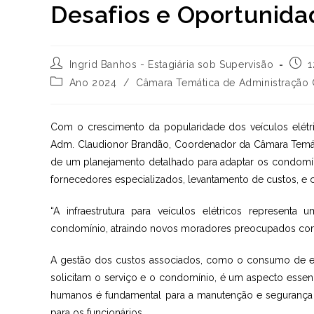
Desafios e Oportunida
Autor
Post
Ingrid Banhos - Estagiária sob Supervisão
1
do
publ
Categoria
Ano 2024
/
Câmara Temática de Administração
post:
do
post:
Com o crescimento da popularidade dos veículos elétri
Adm. Claudionor Brandão, Coordenador da Câmara Temát
de um planejamento detalhado para adaptar os condomíni
fornecedores especializados, levantamento de custos, e c
“A infraestrutura para veículos elétricos representa 
condomínio, atraindo novos moradores preocupados com 
A gestão dos custos associados, como o consumo de ene
solicitam o serviço e o condomínio, é um aspecto essenc
humanos é fundamental para a manutenção e segurança d
para os funcionários.