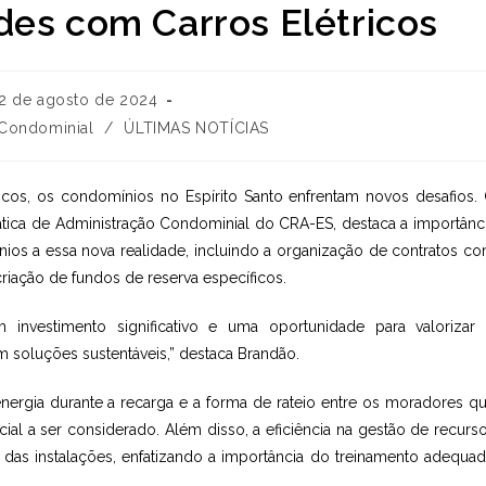
des com Carros Elétricos
2 de agosto de 2024
icado:
 Condominial
/
ÚLTIMAS NOTÍCIAS
cos, os condomínios no Espírito Santo enfrentam novos desafios.
ica de Administração Condominial do CRA-ES, destaca a importânc
os a essa nova realidade, incluindo a organização de contratos c
riação de fundos de reserva específicos.
um investimento significativo e uma oportunidade para valorizar
soluções sustentáveis,” destaca Brandão.
rgia durante a recarga e a forma de rateio entre os moradores q
ial a ser considerado. Além disso, a eficiência na gestão de recurs
as instalações, enfatizando a importância do treinamento adequa