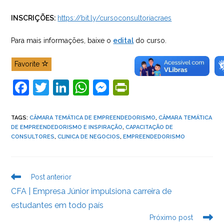
INSCRIÇÕES:
https://bit.ly/cursoconsultoriacraes
Para mais informações, baixe o
edital
do curso.
Favorite
F
T
Li
W
M
Pr
a
w
n
h
e
in
c
itt
k
at
ss
tF
TAGS
:
CÂMARA TEMÁTICA DE EMPREENDEDORISMO
,
CÂMARA TEMÁTICA
DE EMPREENDEDORISMO E INSPIRAÇÃO
,
CAPACITAÇÃO DE
e
er
e
s
e
ri
CONSULTORES
,
CLINICA DE NEGOCIOS
,
EMPREENDEDORISMO
b
dI
A
n
e
o
n
p
g
n
Leia
Post anterior
o
p
er
dl
mais
CFA | Empresa Júnior impulsiona carreira de
k
y
artigos
estudantes em todo país
Próximo post