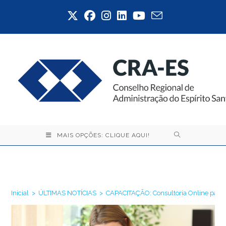
Ir
para
o
conteúdo
MAIS OPÇÕES: CLIQUE AQUI!
Blog
Inicial
>
ÚLTIMAS NOTÍCIAS
>
CAPACITAÇÃO: Consultoria Online para p