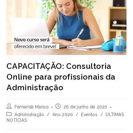
CAPACITAÇÃO: Consultoria
Online para profissionais da
Administração
Autor
Post
Fernanda Manso
26 de junho de 2020
do
publicado:
Categoria
Administração
/
Ano 2020
/
Eventos
/
ÚLTIMAS
post:
do
NOTÍCIAS
post: