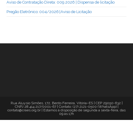
Aviso de Contratação Direta: 009.2026 | Dispensa de licitação
Pregão Eletrônico: 004/2026 | Aviso de Licitação
Rua Aluysio Simões, 172, Bento Ferreira, Vitória–ES | CEP 29050-632 |
CNPJ 28.414.217/0001-67 | Contato: (27) 2121-0500 (WhatsApp) |
contato@craes.org.br | Estamos à disposição de segunda a sexta-feira, das
09 às 17h