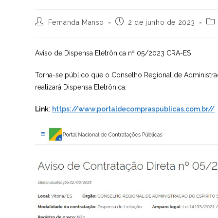
Autor
Post
Cat
Fernanda Manso
2 de junho de 2023
do
publicado:
do
post:
pos
Aviso de Dispensa Eletrônica nº 05/2023 CRA-ES
Torna-se público que o Conselho Regional de Administraç
realizará Dispensa Eletrônica.
Link
:
https://www.portaldecompraspublicas.com.br//