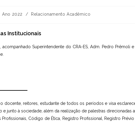
tegoria
Ano 2022
/
Relacionamento Acadêmico
st:
s Institucionais
ês, acompanhado Superintendente do CRA-ES, Adm. Pedro Prêmoli e
e.
ocente, reitores, estudante de todos os períodos e visa esclarec
 e junto à sociedade, além da realização de palestras direcionadas 
ofissionais, Código de Ética, Registro Profissional, Registro Prévio