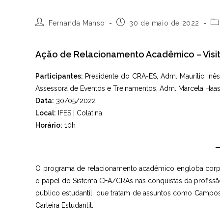
Autor
Post
Ca
Fernanda Manso
30 de maio de 2022
do
publicado:
do
post:
po
Ação de Relacionamento Acadêmico – Visita
Participantes:
Presidente do CRA-ES, Adm. Maurílio In
Assessora de Eventos e Treinamentos, Adm. Marcela Haas
Data:
30/05/2022
Local:
IFES | Colatina
Horário:
10h
O programa de relacionamento acadêmico engloba corpo d
o papel do Sistema CFA/CRAs nas conquistas da profissão
público estudantil, que tratam de assuntos como Campos Pr
Carteira Estudantil.