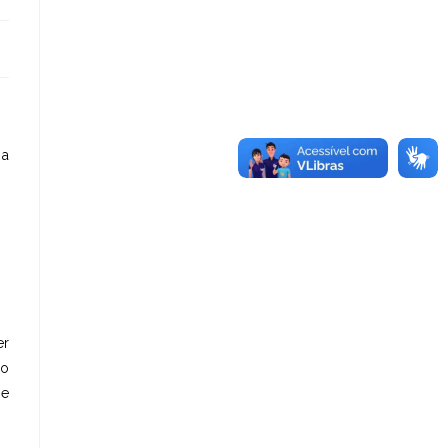
 a
er
ao
 e