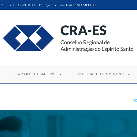
ES
SEI
CONTATO
ELEIÇÕES
AUTOATENDIMENTO
CÂMARAS E COMISSÕES
REGISTRO E ATENDIMENTO
Ini