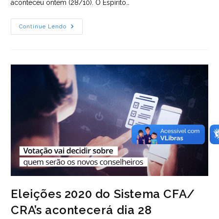
aconteceu ontem (28/10). O Espírito…
Eleições
Continue Lendo
2020:
Se
Você
Não
Votou,
Justifique!
Eleições 2020 do Sistema CFA/
CRA’s acontecerá dia 28