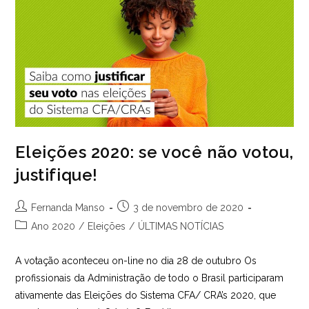
Eleições 2020: se você não votou,
justifique!
Autor
Post
Fernanda Manso
3 de novembro de 2020
do
publicado:
Categoria
Ano 2020
/
Eleições
/
ÚLTIMAS NOTÍCIAS
post:
do
post:
A votação aconteceu on-line no dia 28 de outubro Os
profissionais da Administração de todo o Brasil participaram
ativamente das Eleições do Sistema CFA/ CRA’s 2020, que