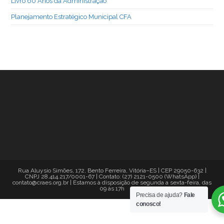
Livro 60 Anos da Administração
Planejamento Estratégico Municipal CFA
Rua Aluysio Simões, 172, Bento Ferreira, Vitória–ES | CEP 29050-632 |
CNPJ 28.414.217/0001-67 | Contato: (27) 2121-0500 (WhatsApp) |
contato@craes.org.br | Estamos à disposição de segunda a sexta-feira, das
09 às 17h
Precisa de ajuda?
Fale
conosco!