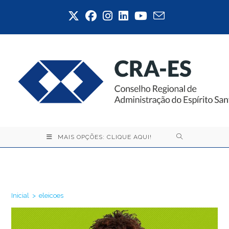
Ir
para
o
conteúdo
MAIS OPÇÕES: CLIQUE AQUI!
eleicoes
Inicial
>
eleicoes