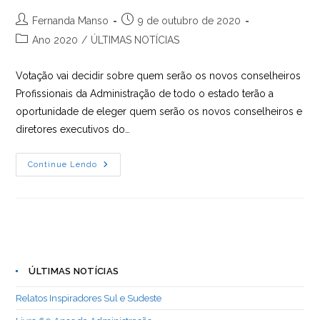
Autor
Post
Fernanda Manso
9 de outubro de 2020
do
publicado:
Categoria
Ano 2020
/
ÚLTIMAS NOTÍCIAS
post:
do
post:
Votação vai decidir sobre quem serão os novos conselheiros
Profissionais da Administração de todo o estado terão a
oportunidade de eleger quem serão os novos conselheiros e
diretores executivos do…
Eleições
Continue Lendo
2020
Do
Sistema
CFA/
CRA’s
Acontecerá
Dia
28
ÚLTIMAS NOTÍCIAS
Relatos Inspiradores Sul e Sudeste