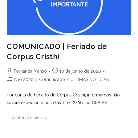
COMUNICADO | Feriado de
Corpus Cristhi
Autor
Post
Fernanda Manso
10 de junho de 2020
do
publicado:
Categoria
Ano 2020
/
Comunicado
/
ÚLTIMAS NOTÍCIAS
post:
do
post:
Por conta do Feriado de Corpus Cristhi, informamos não
haverá expediente nos dias 11 e 12/06 no CRA-ES.
COMUNICADO
Continue Lendo
|
Feriado
De
Corpus