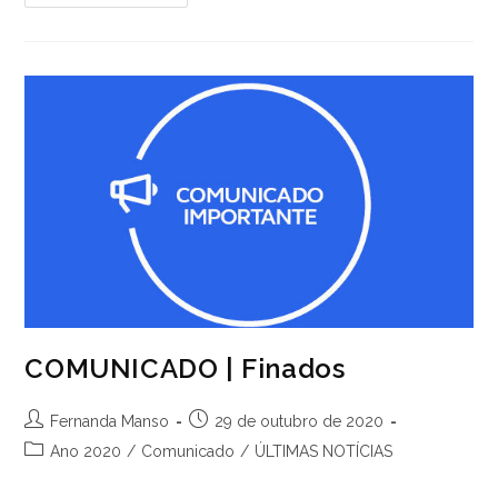
06
E
07/09
Não
Haverá
Expediente
COMUNICADO | Finados
Autor
Post
Fernanda Manso
29 de outubro de 2020
do
publicado:
Categoria
Ano 2020
/
Comunicado
/
ÚLTIMAS NOTÍCIAS
post:
do
post: