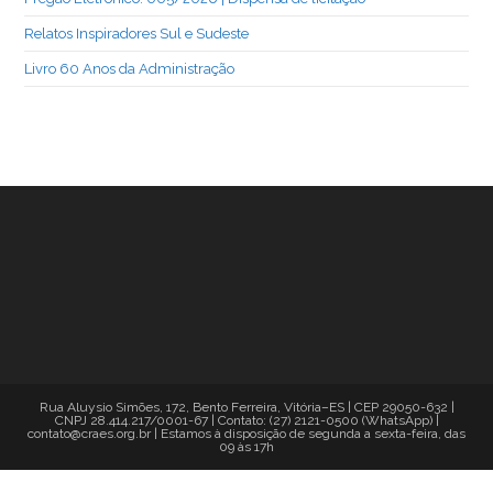
Relatos Inspiradores Sul e Sudeste
Livro 60 Anos da Administração
Rua Aluysio Simões, 172, Bento Ferreira, Vitória–ES | CEP 29050-632 |
CNPJ 28.414.217/0001-67 | Contato: (27) 2121-0500 (WhatsApp) |
contato@craes.org.br | Estamos à disposição de segunda a sexta-feira, das
09 às 17h