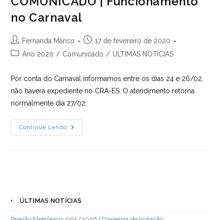
COMUNICADO | Funcionamento
no Carnaval
Autor
Post
Fernanda Manso
17 de fevereiro de 2020
do
publicado:
Categoria
Ano 2020
/
Comunicado
/
ÚLTIMAS NOTÍCIAS
post:
do
post:
Por conta do Carnaval informamos entre os dias 24 e 26/02,
não haverá expediente no CRA-ES. O atendimento retorna
normalmente dia 27/02.
COMUNICADO
Continue Lendo
|
Funcionamento
No
Carnaval
ÚLTIMAS NOTÍCIAS
Pregão Eletrônico: 005/2026 | Dispensa de licitação