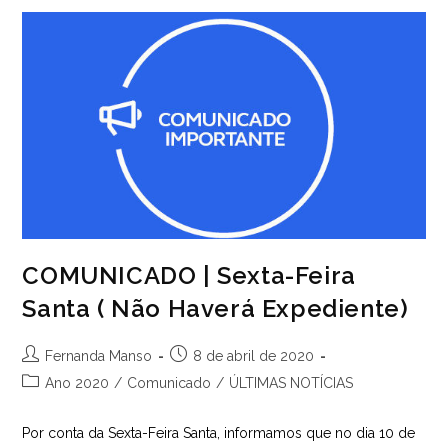
Cristhi
COMUNICADO | Sexta-Feira
Santa ( Não Haverá Expediente)
Autor
Post
Fernanda Manso
8 de abril de 2020
do
publicado:
Categoria
Ano 2020
/
Comunicado
/
ÚLTIMAS NOTÍCIAS
post:
do
post:
Por conta da Sexta-Feira Santa, informamos que no dia 10 de