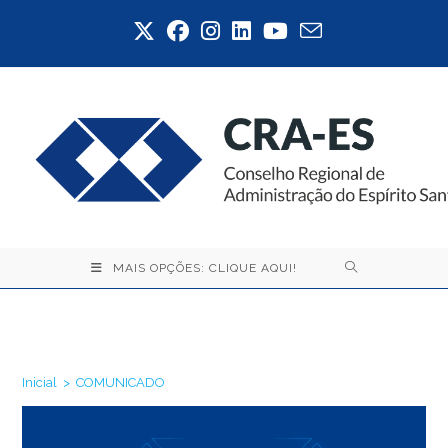
Ir
para
o
conteúdo
MAIS OPÇÕES: CLIQUE AQUI!
COMUNICADO
Inicial
>
COMUNICADO