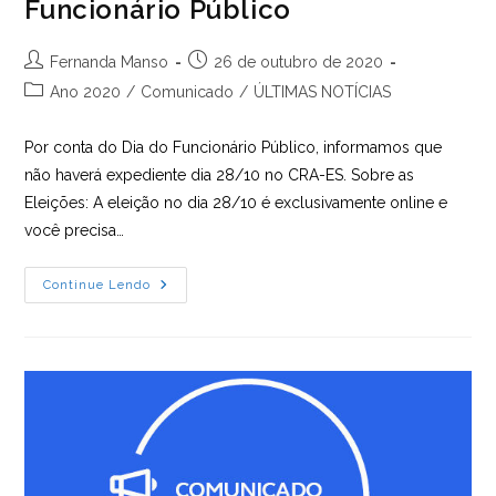
Funcionário Público
Autor
Post
Fernanda Manso
26 de outubro de 2020
do
publicado:
Categoria
Ano 2020
/
Comunicado
/
ÚLTIMAS NOTÍCIAS
post:
do
post:
Por conta do Dia do Funcionário Público, informamos que
não haverá expediente dia 28/10 no CRA-ES. Sobre as
Eleições: A eleição no dia 28/10 é exclusivamente online e
você precisa…
COMUNICADO
Continue Lendo
|
Dia
Do
Funcionário
Público