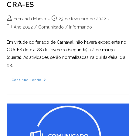
CRA-ES
Autor
Post
Fernanda Manso
23 de fevereiro de 2022
do
publicado:
Categoria
Ano 2022
/
Comunicado
/
Informando
post:
do
post:
Em virtude do feriado de Carnaval, não haverá expediente no
CRA-ES do dia 28 de fevereiro (segunda) a 2 de março
(quarta). As atividades serão normalizadas na quinta-feira, dia
03.
Feriado
Continue Lendo
De
Carnaval
|
Expediente
CRA-
ES