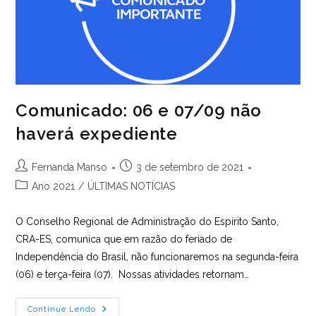
Comunicado: 06 e 07/09 não
haverá expediente
Autor
Post
Fernanda Manso
3 de setembro de 2021
do
publicado:
Categoria
Ano 2021
/
ÚLTIMAS NOTÍCIAS
post:
do
post:
O Conselho Regional de Administração do Espírito Santo,
CRA-ES, comunica que em razão do feriado de
Independência do Brasil, não funcionaremos na segunda-feira
(06) e terça-feira (07). Nossas atividades retornam…
Comunicado:
Continue Lendo