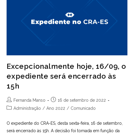
Excepcionalmente hoje, 16/09, o
expediente será encerrado às
15h
Autor
Post
Fernanda Manso
16 de setembro de 2022
do
publicado:
Categoria
Administração
/
Ano 2022
/
Comunicado
post:
do
post:
O expediente do CRA-ES, desta sexta-feira, 16 de setembro,
será encerrado às 15h. A decisão foi tomada em função da