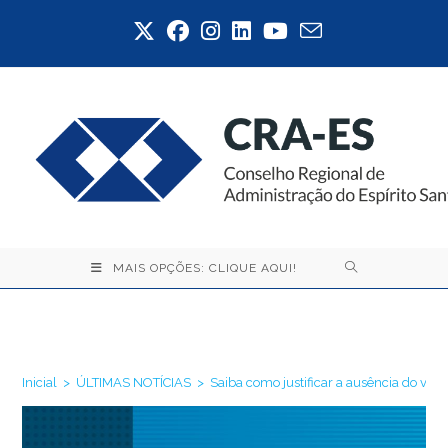
Ir
para
o
conteúdo
MAIS OPÇÕES: CLIQUE AQUI!
Blog
Inicial
>
ÚLTIMAS NOTÍCIAS
>
Saiba como justificar a ausência do vo