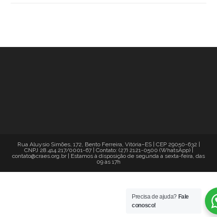
Rua Aluysio Simões, 172, Bento Ferreira, Vitória–ES | CEP 29050-632 |
CNPJ 28.414.217/0001-67 | Contato: (27) 2121-0500 (WhatsApp) |
contato@craes.org.br | Estamos à disposição de segunda a sexta-feira, das
09 às 17h
Precisa de ajuda?
Fale
conosco!