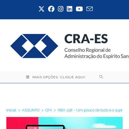
Ir
para
o
conteúdo
MAIS OPÇÕES: CLIQUE AQUI!
Blog
Inicial
>
ASSUNTO
>
CFA
>
RBA 158 – Um pouco de tudo e o suprass