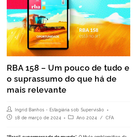
RBA 158 – Um pouco de tudo e
o suprassumo do que há de
mais relevante
Autor
Ingrid Banhos - Estagiária sob Supervisão
do
Post
Categoria
18 de março de 2024
Ano 2024
/
CFA
post:
publicado:
do
post: