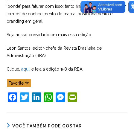
‘bonde’ para faturar com isso: tanto financeiramente como em
termos de conhecimento de marca, posicionamento e
branding em geral.
Seja nosso convidado em mais essa edição.
Leon Santos, editor-chefe da Revista Brasileira de
Administração (RBA)
Clique,
aqui
, e leia a edição 158 da RBA.
Favorite
F
T
Li
W
M
Pr
a
w
n
h
e
in
c
itt
k
at
ss
tF
e
er
e
s
e
ri
VOCÊ TAMBÉM PODE GOSTAR