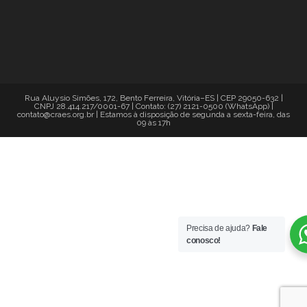
Rua Aluysio Simões, 172, Bento Ferreira, Vitória–ES | CEP 29050-632 |
CNPJ 28.414.217/0001-67 | Contato: (27) 2121-0500 (WhatsApp) |
contato@craes.org.br | Estamos à disposição de segunda a sexta-feira, das
09 às 17h
Precisa de ajuda?
Fale
conosco!