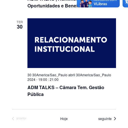
Oportunidades e Benefícios
TER
30
30 30America/Sao_Paulo abril 30America/Sao_Paulo
2024 - 19:00
:
21:00
ADM TALKS – Câmara Tem. Gestão
Pública
Eventos
Hoje
seguinte
Eventos
anterior