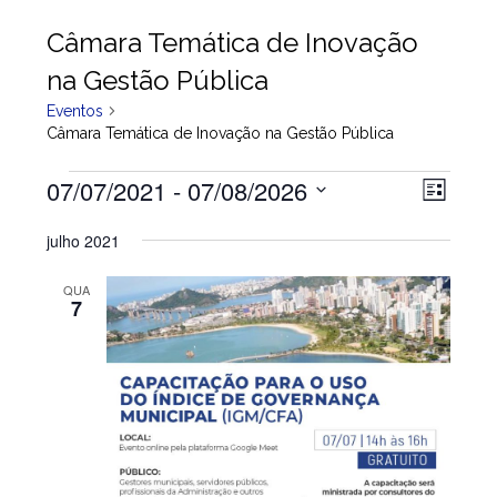
Câmara Temática de Inovação
na Gestão Pública
Eventos
Câmara Temática de Inovação na Gestão Pública
Eventos
07/07/2021
 - 
07/08/2026
N
N
L
a
a
i
S
s
julho 2021
v
v
e
t
e
a
l
e
QUA
g
7
e
g
a
c
a
ç
i
ç
ã
o
ã
o
n
o
d
e
o
d
a
v