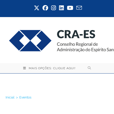
Ir
para
o
conteúdo
MAIS OPÇÕES: CLIQUE AQUI!
Eventos
Inicial
>
Eventos