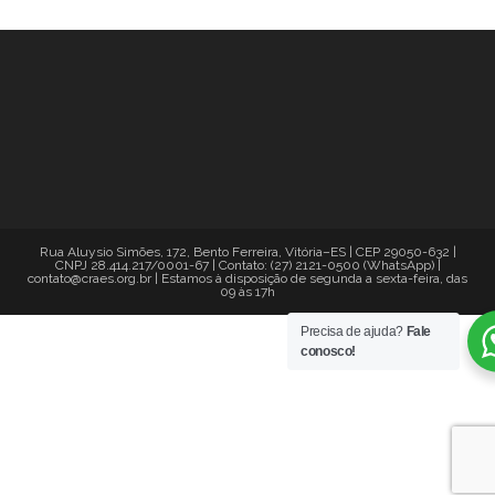
Rua Aluysio Simões, 172, Bento Ferreira, Vitória–ES | CEP 29050-632 |
CNPJ 28.414.217/0001-67 | Contato: (27) 2121-0500 (WhatsApp) |
contato@craes.org.br | Estamos à disposição de segunda a sexta-feira, das
09 às 17h
Precisa de ajuda?
Fale
conosco!