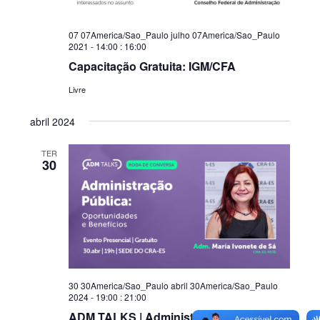
e
d
i
a
v
s
07 07America/Sao_Paulo julho 07America/Sao_Paulo
t
i
2021 - 14:00
:
16:00
u
a
s
Capacitação Gratuita: IGM/CFA
a
.
u
l
Livre
a
E
i
v
abril 2024
e
s
TER
n
30
t
o
30 30America/Sao_Paulo abril 30America/Sao_Paulo
2024 - 19:00
:
21:00
ADM TALKS | Administração Pública: